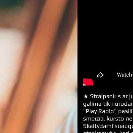
★ Straipsnius ar jų
galima tik nurodan
"Play Radio" pasili
šmeižia, kursto n
Skaitydami suaugus