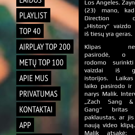
Los Angeles. Zayn
(23) mano, ka
PLAYLIST
Direction da
„History“ vaizdo 
TOP 40
iš tiesų yra geras.
AIRPLAY TOP 200
Klipas nese
pasirodė, o 
METŲ TOP 100
rodomo surinkti
vaizdai iš g
APIE MUS
istorijos. Laik
laiko pasirodo ir
PRIVATUMAS
narys Malik. Inter
„Zach Sang &
KONTAKTAI
Gang“ britas
paklaustas, ar ji
APP
naują video klipą
Malik atsakė: „