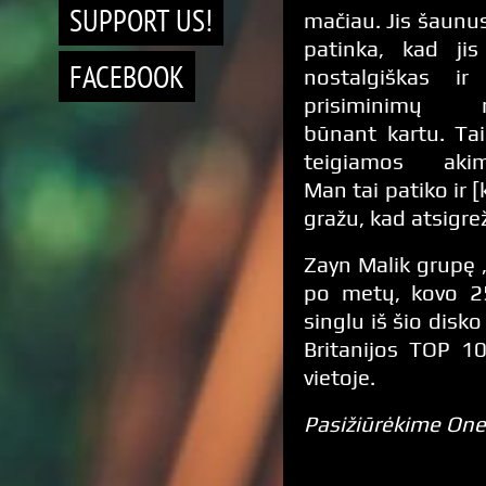
SUPPORT US!
mačiau. Jis šaunu
patinka, kad jis
FACEBOOK
nostalgiškas ir
prisiminimų 
būnant kartu. Ta
teigiamos akimi
Man tai patiko ir [
gražu, kad atsigre
Zayn Malik grupę 
po metų, kovo 25
singlu iš šio disk
Britanijos TOP 10
vietoje.
Pasižiūrėkime One 