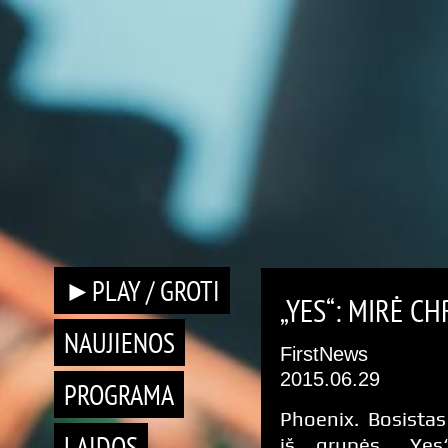
►PLAY / GROTI
„YES“: MIRĖ CH
NAUJIENOS
FirstNews
2015.06.29
PROGRAMA
Phoenix. Bosistas
LAIDOS
iš grupės „Yes“