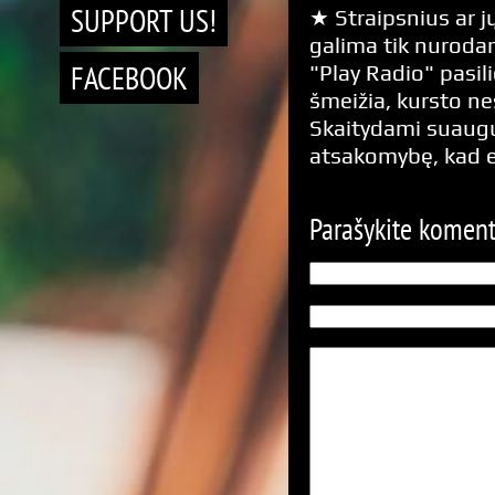
SUPPORT US!
★ Straipsnius ar jų
galima tik nurodan
FACEBOOK
"Play Radio" pasili
šmeižia, kursto n
Skaitydami suaugus
atsakomybę, kad 
Parašykite komen