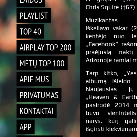
Chris Squire (†67)
PLAYLIST
Muzikantas A
iškeliavo vakar (2
TOP 40
kentėjo nuo leu
„Facebook“ rašom
AIRPLAY TOP 200
praėjusią naktį
Arizonoje ramiai m
METŲ TOP 100
Tarp kitko, „Yes
APIE MUS
albumą išleido
Naujausias jų
PRIVATUMAS
„Heaven & Earth
pasirodė 2014 m
KONTAKTAI
buvo vieninteli
narys, kurį gal
APP
išgirsti kiekviena