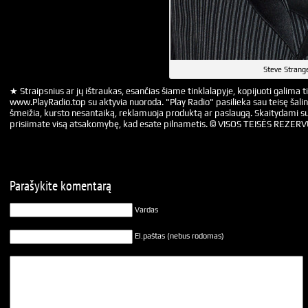
Steve Strang
★ Straipsnius ar jų ištraukas, esančias šiame tinklalapyje, kopijuoti galima ti
www.PlayRadio.top su aktyvia nuoroda. "Play Radio" pasilieka sau teisę šalin
šmeižia, kursto nesantaiką, reklamuoja produktą ar paslaugą. Skaitydami su
prisiimate visą atsakomybę, kad esate pilnametis. © VISOS TEISĖS REZER
Parašykite komentarą
Vardas
El.paštas (nebus rodomas)