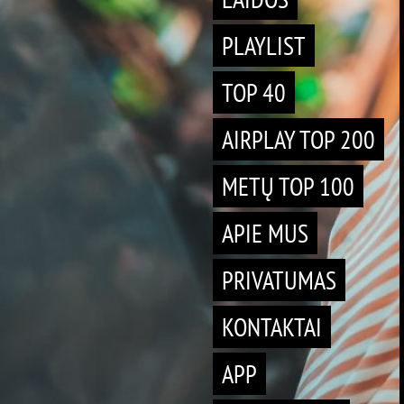
PLAYLIST
TOP 40
AIRPLAY TOP 200
METŲ TOP 100
APIE MUS
PRIVATUMAS
KONTAKTAI
APP