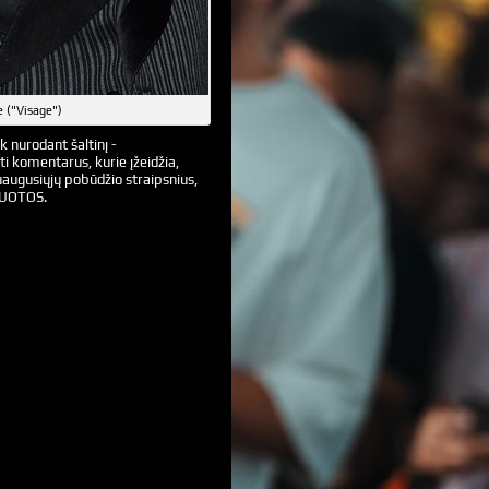
e ("Visage")
k nurodant šaltinį -
ti komentarus, kurie įžeidžia,
augusiųjų pobūdžio straipsnius,
VUOTOS.