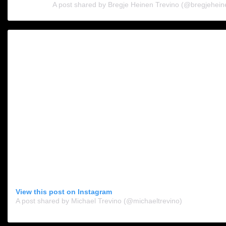
A post shared by Bregje Heinen Trevino (@bregjehein
View this post on Instagram
A post shared by Michael Trevino (@michaeltrevino)