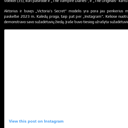
Voelkel (35), kuri pasirodė ir „The Vampire Diaries“, ir „The Originals“ kartu
Aktorius ir buvęs „Victoria’s Secret“ modelis yra pora jau penkerius 
paskelbė 2023 m. Kalėdų proga, taip pat per „Instagram“. Keliose nuotra
demonstravo savo sužadėtuvių žiedą. Įraše buvo tiesiog užrašyta sužadėtuvi
View this post on Instagram