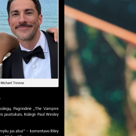
 Michael Trevino
.
ų kolegų. Pagrindinė „The Vampire
is jaustukais. Kolegė Paul Wesley
, myliu jus abu!“ – komentavo Riley