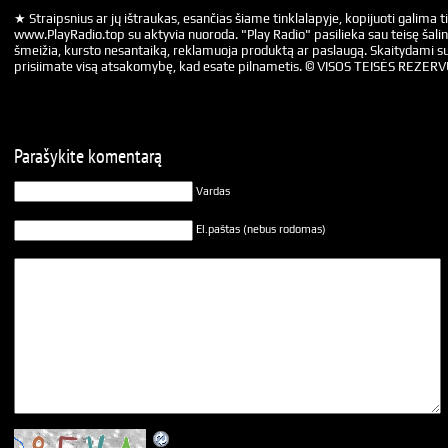
★ Straipsnius ar jų ištraukas, esančias šiame tinklalapyje, kopijuoti galima ti
www.PlayRadio.top su aktyvia nuoroda. "Play Radio" pasilieka sau teisę šalin
šmeižia, kursto nesantaiką, reklamuoja produktą ar paslaugą. Skaitydami su
prisiimate visą atsakomybę, kad esate pilnametis. © VISOS TEISĖS REZER
Parašykite komentarą
Vardas
El.paštas (nebus rodomas)