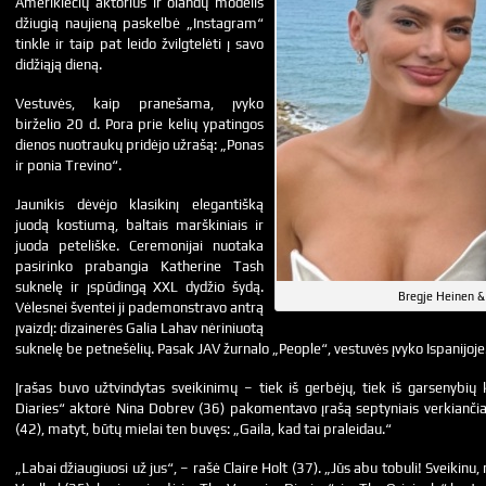
Amerikiečių aktorius ir olandų modelis
džiugią naujieną paskelbė „Instagram“
tinkle ir taip pat leido žvilgtelėti į savo
didžiąją dieną.
Vestuvės, kaip pranešama, įvyko
birželio 20 d. Pora prie kelių ypatingos
dienos nuotraukų pridėjo užrašą: „Ponas
ir ponia Trevino“.
Jaunikis dėvėjo klasikinį elegantišką
juodą kostiumą, baltais marškiniais ir
juoda peteliške. Ceremonijai nuotaka
pasirinko prabangia Katherine Tash
suknelę ir įspūdingą XXL dydžio šydą.
Bregje Heinen &
Vėlesnei šventei ji pademonstravo antrą
įvaizdį: dizainerės Galia Lahav nėriniuotą
suknelę be petnešėlių. Pasak JAV žurnalo „People“, vestuvės įvyko Ispanijoje
Įrašas buvo užtvindytas sveikinimų – tiek iš gerbėjų, tiek iš garsenybi
Diaries“ aktorė Nina Dobrev (36) pakomentavo įrašą septyniais verkiančia
(42), matyt, būtų mielai ten buvęs: „Gaila, kad tai praleidau.“
„Labai džiaugiuosi už jus“, – rašė Claire Holt (37). „Jūs abu tobuli! Sveikinu