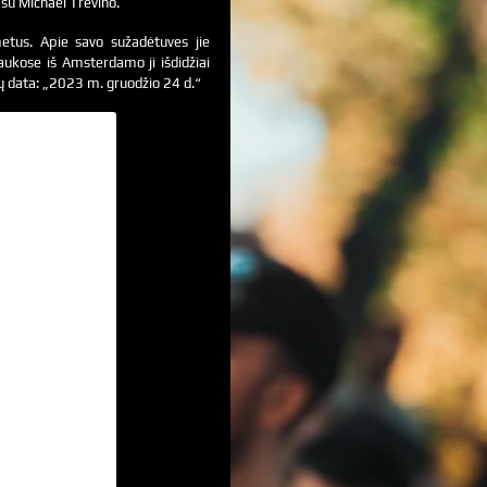
 su Michael Trevino.
metus. Apie savo sužadėtuves jie
ukose iš Amsterdamo ji išdidžiai
ų data: „2023 m. gruodžio 24 d.“