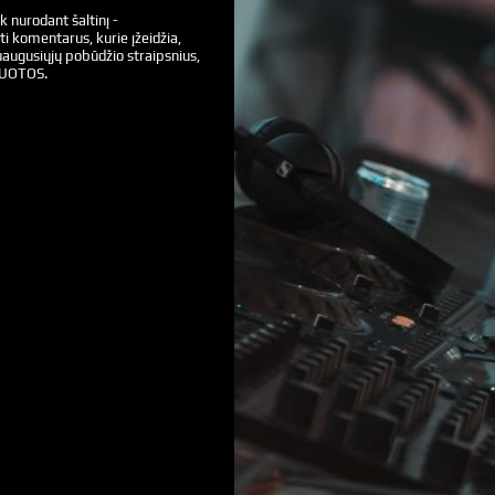
k nurodant šaltinį -
ti komentarus, kurie įžeidžia,
augusiųjų pobūdžio straipsnius,
VUOTOS.