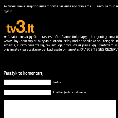
Aktorės meilė augintiniams žinoma visiems aplinkiniams. Ji savo namuose
gyvūnų.
★ Straipsnius ar jų ištraukas, esančias šiame tinklalapyje, kopijuoti galima ti
www.PlayRadio.top su aktyvia nuoroda. "Play Radio" pasilieka sau teisę šalin
šmeižia, kursto nesantaiką, reklamuoja produktą ar paslaugą. Skaitydami su
prisiimate visą atsakomybę, kad esate pilnametis. © VISOS TEISĖS REZER
Parašykite komentarą
Vardas
El.paštas (nebus rodomas)