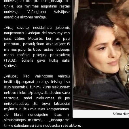
nudvėsė, aktorė pranešė „Instagram“
tinkle. Jos mylimas augintinis rastas
nudvėsęs Vašingtono Valstijose
esančioje aktorės rančoje.
„Visą savaitę nesidalinau jokiomis
naujienomis. Gedėjau dėl savo mylimo
šuns žūties Mocarto, kurį aš pati
priėmiau į pasaulį šiam atkeliaujant iš
mamos įsčių. Jis buvo rastas nudvėsęs
mano rančoje praėjusį penktadienį
(19.02). Šunelis gavo kulką šalia
širdies“.
„Viliuosi, kad Vašingtono valstijų
institucijų organai pasielgs teisingai su
šiuo nuostabiu šunimi, kuris niekuomet
nebuvo nieko užpuolęs. Jis dievino savo
teritoriją, todėl niekuomet iš jos
neiškeliaudavo. Jis buvo labiausiai
mylintis ir ištikimiausias kompanionas.
Salma Haey
Jis tikrai nenusipelnė lėtos ir
skausmingos mirties“, – „Instagram“
tinkle dalindamasi šuns nuotrauka rašė aktorė.