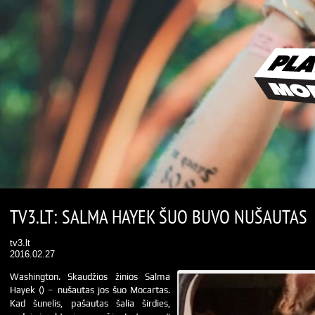
TV3.LT: SALMA HAYEK ŠUO BUVO NUŠAUTAS
tv3.lt
2016.02.27
Washington. Skaudžios žinios Salma
Hayek () – nušautas jos šuo Mocartas.
Kad šunelis, pašautas šalia širdies,