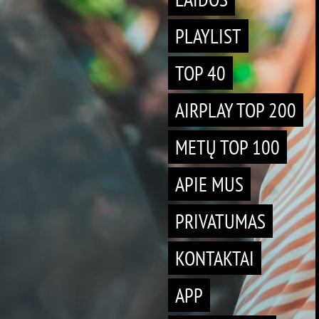
PLAYLIST
TOP 40
AIRPLAY TOP 200
METŲ TOP 100
APIE MUS
PRIVATUMAS
KONTAKTAI
APP