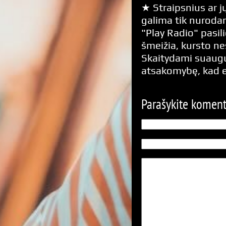
★ Straipsnius ar jų
galima tik nurodan
"Play Radio" pasili
šmeižia, kursto n
Skaitydami suaugus
atsakomybę, kad 
Parašykite komen