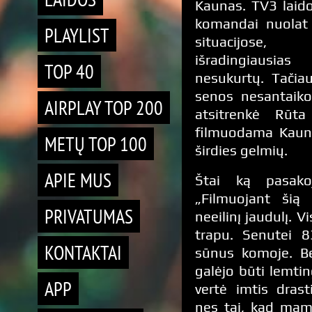
Kaunas. TV3 laid
komandai nuolat 
PLAYLIST
situacijose
išradingiausia
TOP 40
nesukurtų. Tačia
senos nesantaikos
AIRPLAY TOP 200
atsitrenkė Rūta 
filmuodama Kaune,
METŲ TOP 100
širdies gelmių.
APIE MUS
Štai ką pasako
„Filmuojant šią i
PRIVATUMAS
neeilinį jaudulį. V
trapu. Senutei 8
KONTAKTAI
sūnus komoje. Be
galėjo būti lemtin
APP
vertė imtis drast
nes tai, kad mama