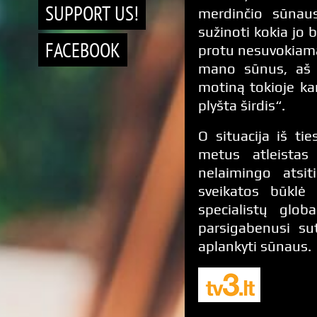
SUPPORT US!
merdinčio sūnaus
sužinoti kokia jo b
FACEBOOK
protu nesuvokiama.
mano sūnus, aš e
motiną tokioje kan
plyšta širdis“.
O situacija iš ti
metus atleistas
nelaimingo atsi
sveikatos būklė k
specialistų glob
parsigabenusi su
aplankyti sūnaus.