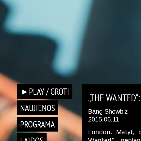
►PLAY / GROTI
„THE WANTED“:
NAUJIENOS
Bang Showbiz
2015.06.11
PROGRAMA
London. Matyt, 
LAIDOS
Wanted“ neplan