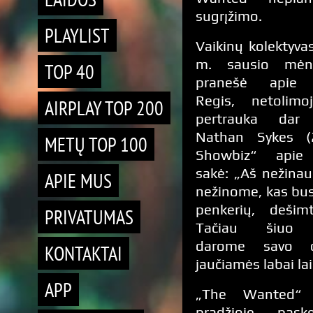
sugrįžimo.
PLAYLIST
Vaikinų kolektyv
m. sausio mėn. 
TOP 40
pranešė apie p
Regis, netolimoj
AIRPLAY TOP 200
pertrauka dar 
Nathan Sykes (
METŲ TOP 100
Showbiz“ apie 
sakė: „Aš nežinau
APIE MUS
nežinome, kas bus
penkerių, dešim
PRIVATUMAS
Tačiau šiuo
darome savo d
KONTAKTAI
jaučiamės labai la
APP
„The Wanted“
pradžioje pask