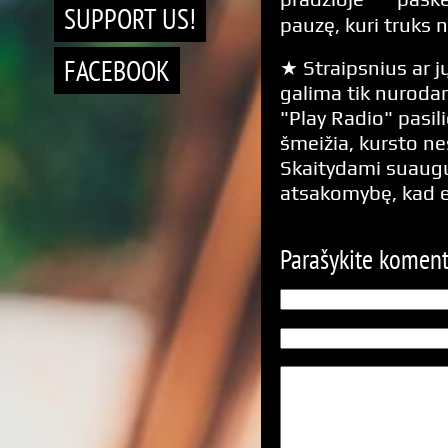
SUPPORT US!
pauzę, kuri truks n
FACEBOOK
★ Straipsnius ar jų
galima tik nurodan
"Play Radio" pasili
šmeižia, kursto n
Skaitydami suaugus
atsakomybę, kad 
Parašykite komen