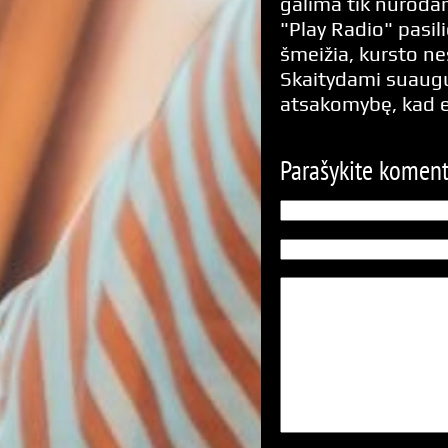
galima tik nurodan
"Play Radio" pasili
šmeižia, kursto n
Skaitydami suaugus
atsakomybę, kad 
Parašykite komen