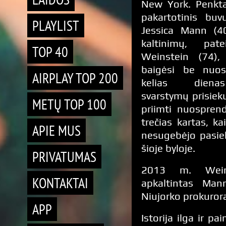
New York. Penkta
pakartotinis buv
PLAYLIST
Jessica Mann (40
kaltinimų, pat
TOP 40
Weinstein (74), 
baigėsi be nuos
AIRPLAY TOP 200
kelias diena
svarstymų prisieku
METŲ TOP 100
priimti nuosprend
trečias kartas, k
APIE MUS
nesugebėjo pasiek
šioje byloje.
PRIVATUMAS
2013 m. Wein
KONTAKTAI
apkaltintas Mann
Niujorko prokurora
APP
Istorija ilga ir p