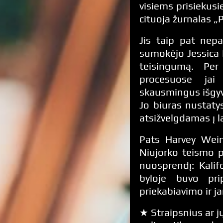
visiems prisiekusie
cituoja žurnalas „
Jis taip pat nepa
sumokėjo Jessica 
teisingumą. Per
procesuose jai 
skausmingus išgyv
Jo biuras nustaty
atsižvelgdamas į l
Pats Harvey Wein
Niujorko teismo pr
nuosprendį: Kalif
byloje buvo pri
priekabiavimo ir 
★ Straipsnius ar jų