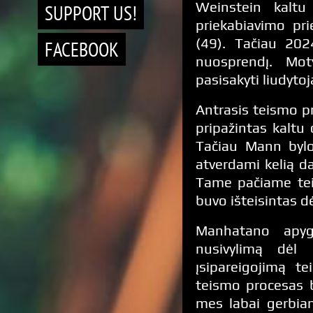
Weinstein kaltu
SUPPORT US!
priekabiavimo pr
(49). Tačiau 202
FACEBOOK
nuosprendį. Moty
pasisakyti liudyto
Antrasis teismo p
pripažintas kaltu
Tačiau Mann byloj
atverdami kelią d
Tame pačiame tei
buvo išteisintas dė
Manhatano apyga
nusivylimą dėl 
įsipareigojimą t
teismo procesas 
mes labai gerbiam