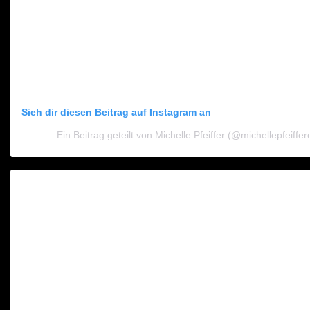
Sieh dir diesen Beitrag auf Instagram an
Ein Beitrag geteilt von Michelle Pfeiffer (@michellepfeifferof