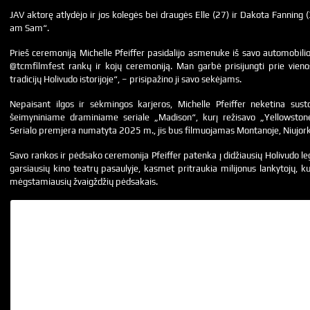
JAV aktorę atlydėjo ir jos kolegės bei draugės Elle (27) ir Dakota Fanning (3
am Sam“.
Prieš ceremoniją Michelle Pfeiffer pasidalijo asmenuke iš savo automobilio 
@tcmfilmfest rankų ir kojų ceremoniją. Man garbė prisijungti prie vienos
tradicijų Holivudo istorijoje“, – prisipažino ji savo sekėjams.
Nepaisant ilgos ir sėkmingos karjeros, Michelle Pfeiffer neketina sust
šeimyniniame draminiame seriale „Madison“, kurį režisavo „Yellowstone
Serialo premjera numatyta 2025 m., jis bus filmuojamas Montanoje, Niujork
Savo rankos ir pėdsako ceremonija Pfeiffer patenka į didžiausių Holivudo le
garsiausių kino teatrų pasaulyje, kasmet pritraukia milijonus lankytojų, ku
mėgstamiausių žvaigždžių pėdsakais.