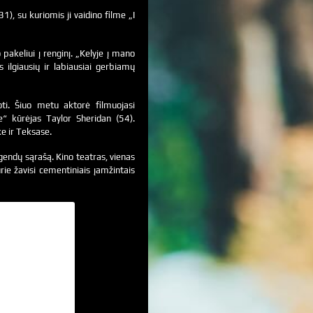
1), su kuriomis ji vaidino filme „I
pakeliui į renginį. „Kelyje į mano
 ilgiausių ir labiausiai gerbiamų
oti. Šiuo metu aktorė filmuojasi
“ kūrėjas Taylor Sheridan (54).
e ir Teksase.
gendų sąrašą. Kino teatras, vienas
rie žavisi cementiniais įamžintais