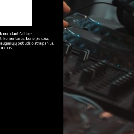
k nurodant šaltinį -
ti komentarus, kurie įžeidžia,
augusiųjų pobūdžio straipsnius,
VUOTOS.