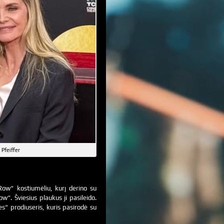
 Pfeiffer
Row“ kostiumėliu, kurį derino su
w“. Šviesius plaukus ji pasileido.
ies“ prodiuseris, kuris pasirodė su