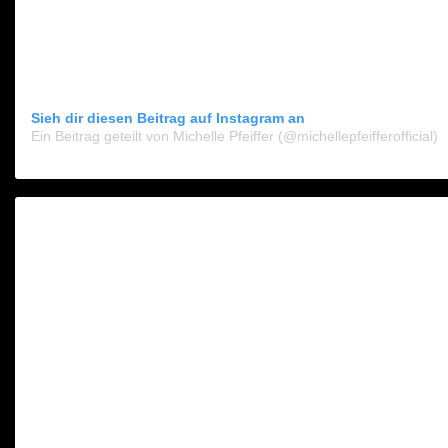
Sieh dir diesen Beitrag auf Instagram an
Ein Beitrag geteilt von Michelle Pfeiffer (@michellepfeifferofficial)