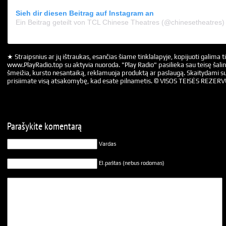
Sieh dir diesen Beitrag auf Instagram an
Ein Beitrag geteilt von TCL Chinese Theatres (@chinesetheatres)
★ Straipsnius ar jų ištraukas, esančias šiame tinklalapyje, kopijuoti galima ti
www.PlayRadio.top su aktyvia nuoroda. "Play Radio" pasilieka sau teisę šalin
šmeižia, kursto nesantaiką, reklamuoja produktą ar paslaugą. Skaitydami su
prisiimate visą atsakomybę, kad esate pilnametis. © VISOS TEISĖS REZER
Parašykite komentarą
Vardas
El.paštas (nebus rodomas)