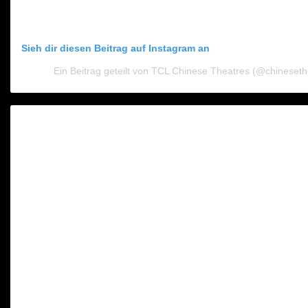
Sieh dir diesen Beitrag auf Instagram an
Ein Beitrag geteilt von TCL Chinese Theatres (@chineseth