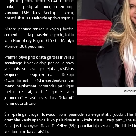
pagerbta penktadienį (25.04) tradicine
rankų ir pėdų atspaudų ceremonija
priešais TCM kino teatrą – vieną
prestižiškiausių Holivudo apdovanojimų.
Aktorė įspaudė rankas ir kojas į šviežią
cementą – ir taip pasekė legendų, tokių
kaip Humphrey Bogart (†57) ir Marilyn
Monroe (36), pėdomis.
Pfeiffer buvo priblokšta garbės ir vėliau
socialinėje žiniasklaidoje pasidalijo savo
jausmais su savo gerbėjais. „Visiškas
svajonės išsipildymas. Dėkoju
@tcmfilmfest ir @chinesetheatres bei
mano neįtikėtinai komandai per ilgus
Michelle
metus už tai, kad ši garbė tapo
įmanoma“, – rašė tris kartus „Oskarui“
nominuota aktorė.
Šia ypatinga proga Holivudo ikona pasirodė su elegantišku juodu „The 
dramblio kaulo spalvos šilko palaidine ir aukštakulniais – taip pat „The Ro
Šalia jos buvo vyras David E. Kelley (69), populiariojo serialo „Big Little L
kostiumu be kaklaraiščio.