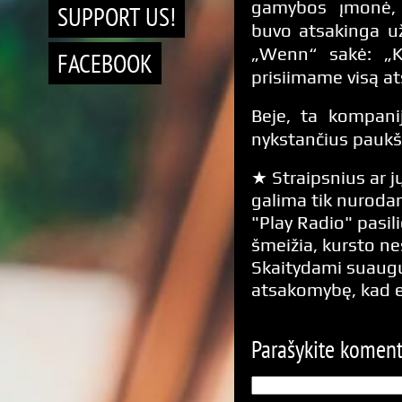
gamybos įmonė, 
SUPPORT US!
buvo atsakinga už
„Wenn“ sakė: „Ka
FACEBOOK
prisiimame visą at
Beje, ta kompani
nykstančius paukš
★ Straipsnius ar jų
galima tik nurodan
"Play Radio" pasili
šmeižia, kursto n
Skaitydami suaugus
atsakomybę, kad 
Parašykite komen