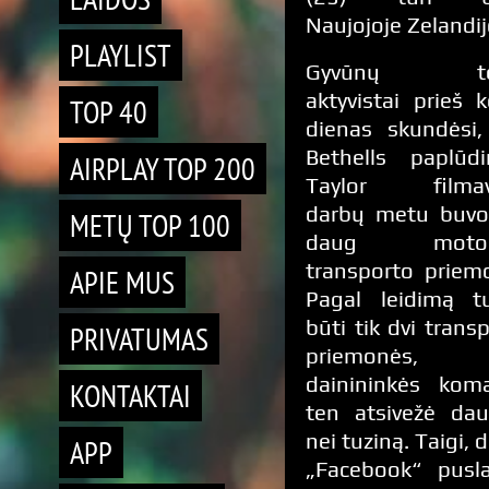
Naujojoje Zelandij
PLAYLIST
Gyvūnų tei
aktyvistai prieš k
TOP 40
dienas skundėsi,
Bethells paplūdi
AIRPLAY TOP 200
Taylor filma
darbų metu buvo
METŲ TOP 100
daug motori
transporto priem
APIE MUS
Pagal leidimą tu
būti tik dvi trans
PRIVATUMAS
priemonės, 
dainininkės kom
KONTAKTAI
ten atsivežė dau
nei tuziną. Taigi, 
APP
„Facebook“ pusla