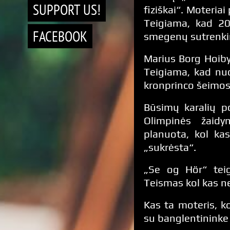
SUPPORT US!
fiziškai“. Moteriai
Teigiama, kad 20
FACEBOOK
smegenų sutrenkimo
Marius Borg Hoiby
Teigiama, kad nuo
kronprinco šeimos 
Būsimų karalių po
Olimpinės žaidyn
planuota, kol ka
„sukrėsta“.
„Se og Hör“ teig
Teismas kol kas n
Kas ta moteris, k
su banglentininke