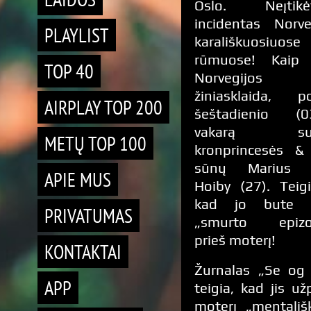
Oslo. Neįtikėt
incidentas Norve
PLAYLIST
karališkuosiuose
rūmuose! Kaip 
TOP 40
Norvegijos
žiniasklaida, pol
AIRPLAY TOP 200
šeštadienio (0
vakarą sula
METŲ TOP 100
kronprincesės &
sūnų Marius 
APIE MUS
Hoiby (27). Teig
kad jo bute į
PRIVATUMAS
„smurto epizo
prieš moterį!
KONTAKTAI
Žurnalas „Se og
APP
teigia, kad jis už
moterį „mentališk