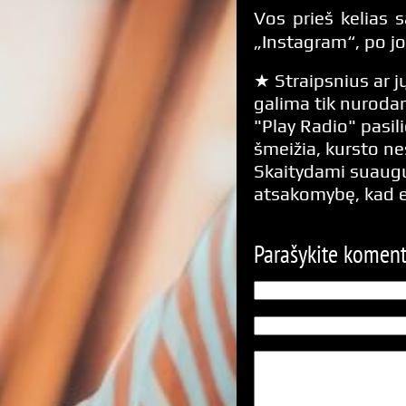
Vos prieš kelias s
„Instagram“, po 
★ Straipsnius ar jų
galima tik nurodan
"Play Radio" pasili
šmeižia, kursto n
Skaitydami suaugus
atsakomybę, kad 
Parašykite komen