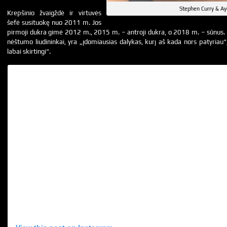
Stephen Curry & Ay
Krepšinio žvaigždė ir virtuvės
šefė susituokę nuo 2011 m. Jos
pirmoji dukra gimė 2012 m., 2015 m. – antroji dukra, o 2018 m. – sūnus. Ta
nėštumo liudininkai, yra „įdomiausias dalykas, kurį aš kada nors patyriau“
labai skirtingi“.