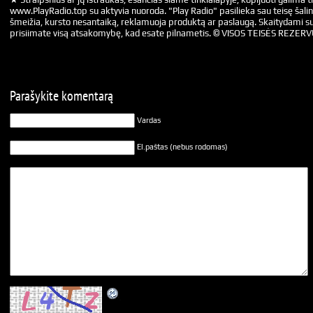
www.PlayRadio.top su aktyvia nuoroda. "Play Radio" pasilieka sau teisę šalin
šmeižia, kursto nesantaiką, reklamuoja produktą ar paslaugą. Skaitydami su
prisiimate visą atsakomybę, kad esate pilnametis. © VISOS TEISĖS REZER
Parašykite komentarą
Vardas
El.paštas (nebus rodomas)