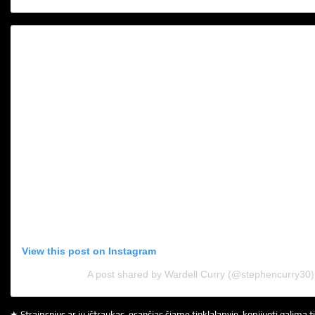
View this post on Instagram
A post shared by Wardell Curry (@stephencurry30)
★ Straipsnius ar jų ištraukas, esančias šiame tinklalapyje, kopijuoti galima ti