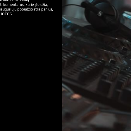
ti komentarus, kurie įžeidžia,
augusiųjų pobūdžio straipsnius,
VUOTOS.