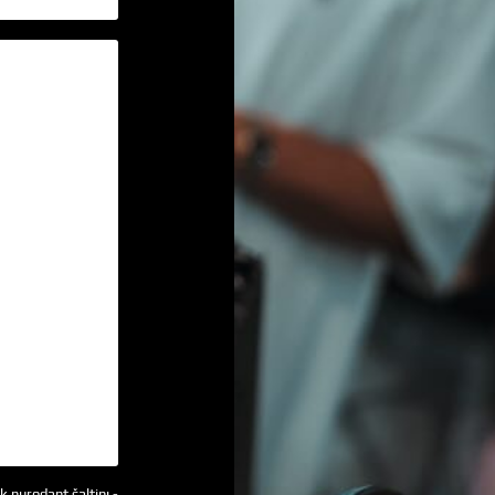
k nurodant šaltinį -