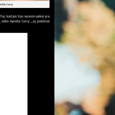
esha Curry
i, kad jos trys vyresni vaikai yra
, sako Ayesha Curry. „Jų požiūriai