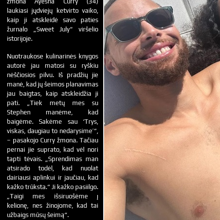
žmona Ayesha Curry (34)
laukiasi jųdviejų ketvirto vaiko,
kaip ji atskleidė savo paties
žurnalo „Sweet July“ viršelio
istorijoje.
Nuotraukose kulinarinės knygos
autorė jau matosi su ryškiu
nėščiosios pilvu. Iš pradžių jie
manė, kad jų šeimos planavimas
jau baigtas, kaip atskleidžia ji
pati. „Tiek metų mes su
Stephen manėme, kad
baigėme. Sakėme sau ‘Trys,
viskas, daugiau to nedarysime’“,
– pasakojo Curry žmona. Tačiau
pernai jie suprato, kad vėl nori
tapti tėvais. „Sprendimas man
atsirado todėl, kad nuolat
dairiausi aplinkui ir jaučiau, kad
kažko trūksta.“ Ji kažko pasiilgo.
„Taigi mes išsiruošėme į
kelionę, nes žinojome, kad tai
užbaigs mūsų šeimą“.