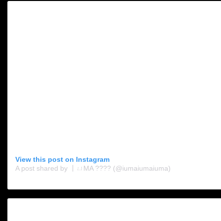
View this post on Instagram
A post shared by 丨ㄩMA ???? (@iumaiumaiuma)