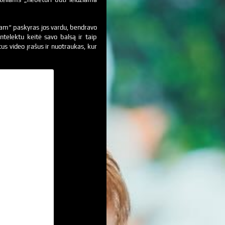
agram“ paskyras jos vardu, bendravo
ntelektu keitė savo balsą ir taip
us video įrašus ir nuotraukas, kur