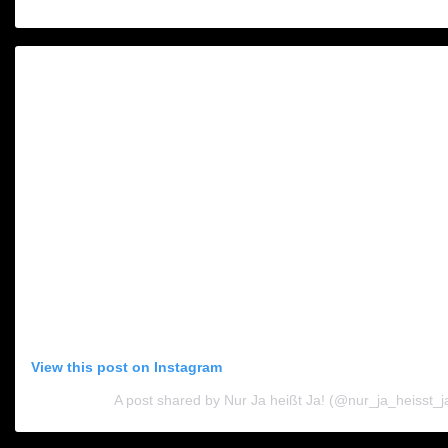
View this post on Instagram
A post shared by Nur Ja heißt Ja! (@nur_ja_heisst_j