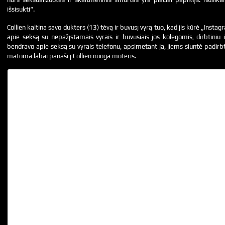
išsisukti“.
Collien kaltina savo dukters (13) tėvą ir buvusį vyrą tuo, kad jis kūrė „Inst
apie seksą su nepažįstamais vyrais ir buvusiais jos kolegomis, dirbtiniu i
bendravo apie seksą su vyrais telefonu, apsimetant ja, jiems siuntė padirbt
matoma labai panaši į Collien nuoga moteris.