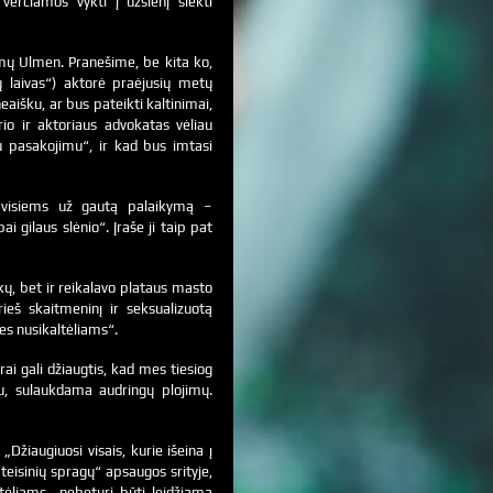
rčiamos vykti į užsienį siekti
imų Ulmen. Pranešime, be kita ko,
ų laivas“) aktorė praėjusių metų
aišku, ar bus pateikti kaltinimai,
io ir aktoriaus advokatas vėliau
iu pasakojimu“, ir kad bus imtasi
o visiems už gautą palaikymą –
i gilaus slėnio“. Įraše ji taip pat
ų, bet ir reikalavo plataus masto
ieš skaitmeninį ir seksualizuotą
es nusikaltėliams“.
ai gali džiaugtis, kad mes tiesiog
mu, sulaukdama audringų plojimų.
žiaugiuosi visais, kurie išeina į
 teisinių spragų“ apsaugos srityje,
ltėliams „nebeturi būti leidžiama