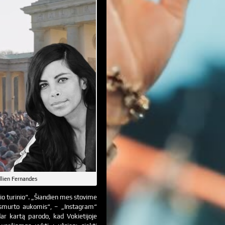
llien Fernandes
okio turinio“. „Šiandien mes stovime
o smurto aukomis“, – „Instagram“
dar kartą parodo, kad Vokietijoje