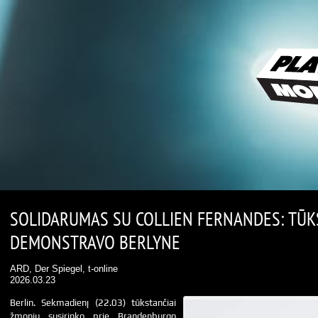
SOLIDARUMAS SU COLLIEN FERNANDES: TŪK
DEMONSTRAVO BERLYNE
ARD, Der Spiegel, t-online
2026.03.23
Berlin. Sekmadienį (22.03) tūkstančiai
žmonių susirinko prie Brandenburgo