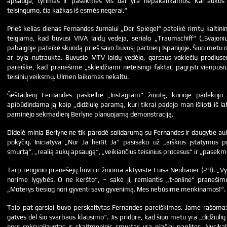
apsauga, tyrimas ir pasekmės vis dar yra nepakankamos. Kai aukos ve
teisingumo, čia kažkas iš esmės negerai.“
Prieš kelias dienas Fernandes žurnalui „Der Spiegel“ pateikė rimtų kaltin
teigiama, kad buvusi VIVA laidų vedėja, serialo „Traumschiff“ („Svajoni
pabaigoje pateikė skundą prieš savo buvusį partnerį Ispanijoje. Šiuo metu ne
ar byla nutraukta. Buvusio MTV laidų vedėjo, garsaus vokiečių prodiuser
pareiškė, kad pranešime „skleidžiami neteisingi faktai, pagrįsti vienpus
teisinių veiksmų. Ulmen laikomas nekaltu.
Šeštadienį Fernandes paskelbė „Instagram“ žinutę, kurioje padėkoj
apibūdindama ją kaip „didžiulę paramą, kuri tikrai padėjo man išlipti iš laba
paminėjo sekmadienį Berlyne planuojamą demonstraciją.
Didelė minia Berlyne ne tik parodė solidarumą su Fernandes ir daugybe auk
pokyčių. Iniciatyva „Nur Ja heißt Ja“ pasisako už „aiškius įstatymus pr
smurtą“, „realią aukų apsaugą“, „veikiančius teisinius procesus“ ir „pasekm
Tarp renginio pranešėjų buvo ir žinoma aktyvistė Luisa Neubauer (29). „Vyr
norime lygybės. O ne keršto“, – sakė ji, remiantis „t-online“ praneši
„Moterys tiesiog nori gyventi savo gyvenimą. Mes nebūsime menkinamos!“.
Taip pat garsiai buvo perskaitytas Fernandes pareiškimas. Jame rašoma: „D
gatves dėl šio svarbaus klausimo“. Jis pridūrė, kad šiuo metu yra „didžiulių
nors seksualizuotas ir skaitmeninis smurtas yra plačiai paplitęs. Nusika