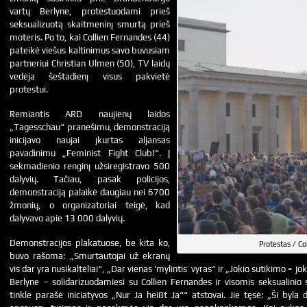
vartų Berlyne, protestuodami prieš
seksualizuotą skaitmeninį smurtą prieš
moteris. Po to, kai Collien Fernandes (44)
pateikė viešus kaltinimus savo buvusiam
partneriui Christian Ulmen (50), TV laidų
vedėja šeštadienį visus pakvietė
protestui.
Remiantis ARD naujienų laidos
„Tagesschau“ pranešimu, demonstraciją
inicijavo naujai įkurtas aljansas
pavadinimu „Feminist Fight Club!“. Į
sekmadienio renginį užsiregistravo 500
dalyvių. Tačiau, pasak policijos,
demonstraciją palaikė daugiau nei 6700
žmonių, o organizatoriai teigė, kad
dalyvavo apie 13 000 dalyvių.
Demonstracijos plakatuose, be kita ko,
Protestas / Co
buvo rašoma: „Smurtautojai už ekranų
vis dar yra nusikaltėliai“, „Dar vienas ‘mylintis’ vyras“ ir „Jokio sutikimo = j
Berlyne – solidarizuodamiesi su Collien Fernandes ir visomis seksualini
tinkle parašė iniciatyvos „Nur Ja heißt Ja““ atstovai. Jie tęsė: „Ši byla 