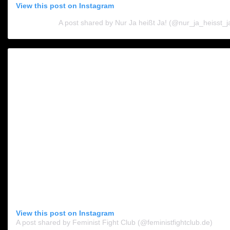
View this post on Instagram
A post shared by Nur Ja heißt Ja! (@nur_ja_heisst_j
View this post on Instagram
A post shared by Feminist Fight Club (@feministfightclub.de)