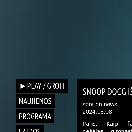
►PLAY / GROTI
SNOOP DOGG I
NAUJIENOS
spot on news
2024.08.08
PROGRAMA
Paris. Kaip fa
LAIDOS
nešėjas, gimnast