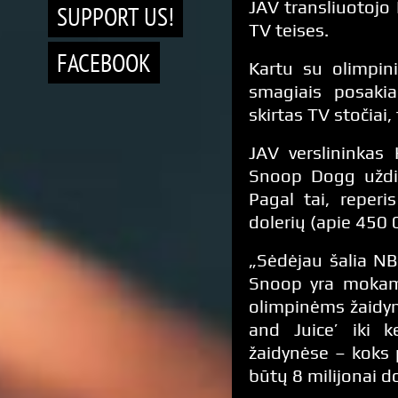
JAV transliuotojo
SUPPORT US!
TV teises.
FACEBOOK
Kartu su olimpini
smagiais posakia
skirtas TV stočiai,
JAV verslininkas
Snoop Dogg uždir
Pagal tai, reper
dolerių (apie 450
„Sėdėjau šalia NB
Snoop yra mokama
olimpinėms žaidyn
and Juice’ iki k
žaidynėse – koks 
būtų 8 milijonai do