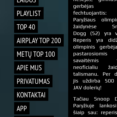
gerbėjas
PLAYLIST
fechtuojantis:
Paryžiaus olimpi
TOP 40
žaidynėse Sn
Dogg (52) yra vi
AIRPLAY TOP 200
Reperis yra didž
olimpinis gerbėj
METŲ TOP 100
pastarosiomis
savaitėmis t
APIE MUS
neoficialiu žaid
talismanu. Per d
PRIVATUMAS
jis uždirba 500
JAV dolerių!
KONTAKTAI
Tačiau Snoop 
Paryžiuje lankos
APP
šiaip sau: reperi