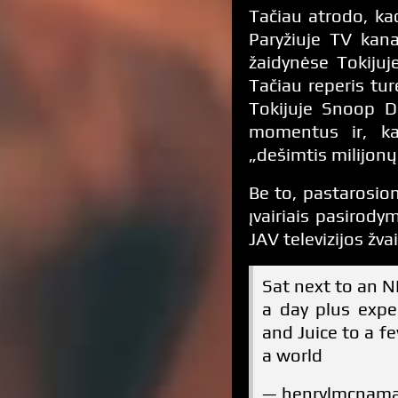
Tačiau atrodo, ka
Paryžiuje TV kana
žaidynėse Tokiju
Tačiau reperis tur
Tokijuje Snoop D
momentus ir, ka
„dešimtis milijonų
Be to, pastarosio
įvairiais pasirody
JAV televizijos žv
Sat next to an N
a day plus exp
and Juice to a fe
a world
— henrylmcnama