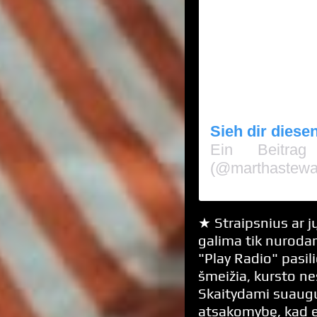
Sieh dir diese
Ein Beitrag
(@marthastewa
★ Straipsnius ar jų
galima tik nurodan
"Play Radio" pasili
šmeižia, kursto n
Skaitydami suaugus
atsakomybę, kad 