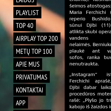
šeimos atostogas
PLAYLIST
Maria Ferchichi 
reperio Bushid
TOP 40
sūnui Djibi (11
atlikta skubi oper
AIRPLAY TOP 200
vandens sp
nelaimės. Berniuko
METŲ TOP 100
plaukė ant va
sofos, ranka bu
APIE MUS
nenutraukta.
„Instagram“ isto
PRIVATUMAS
Ferchichi aprašė
Djibi dabar laik
KONTAKTAI
procedūros moter
rašė: „Plyšo jo t
APP
kabojo iš žaizdos i