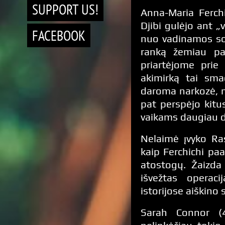
SUPPORT US!
Anna-Maria Ferchi
Djibi gulėjo ant „
FACEBOOK
nuo vadinamos sof
ranką žemiau paž
priartėjome prie 
akimirką tai sma
daroma narkozė, n
pat perspėjo kitus
vaikams daugiau da
Nelaimė įvyko Ra
kaip Ferchichi paa
atostogų. Žaizda
išvežtas operac
istorijose aiškino
Sarah Connor (4