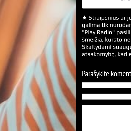
★ Straipsnius ar jų
galima tik nurodan
"Play Radio" pasili
šmeižia, kursto n
Skaitydami suaugus
atsakomybę, kad 
Parašykite komen