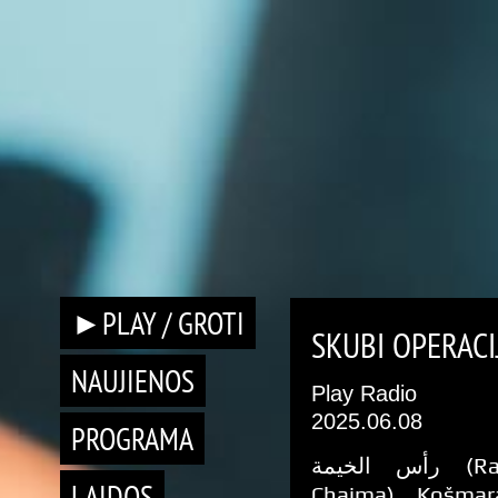
►PLAY / GROTI
SKUBI OPERACI
NAUJIENOS
Play Radio
2025.06.08
PROGRAMA
رأس الخيمة (Ra’s al-
LAIDOS
Chaima). Košmar