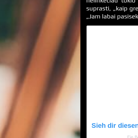
nelinkėčiau tokio
suprasti, „kaip gre
„Jam labai pasisek
Sieh dir diese
Ein B