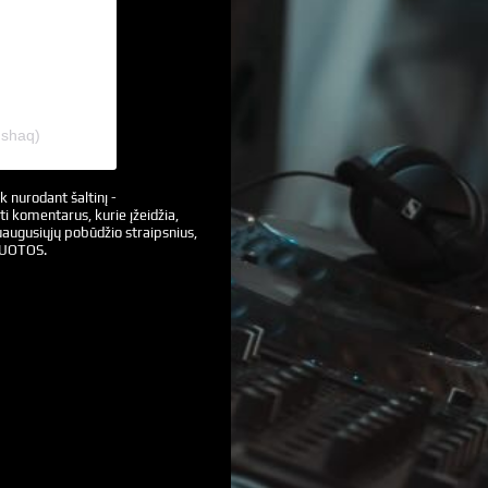
@shaq)
k nurodant šaltinį -
ti komentarus, kurie įžeidžia,
augusiųjų pobūdžio straipsnius,
VUOTOS.