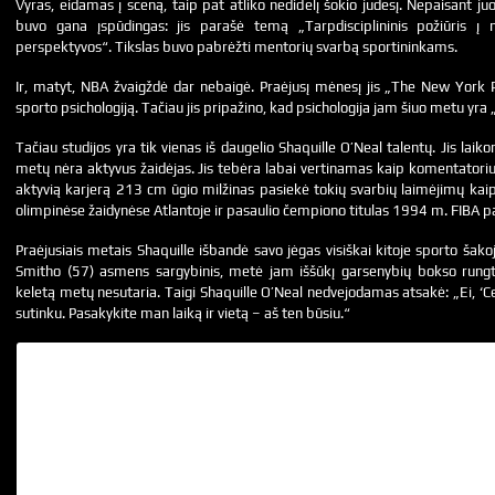
Vyras, eidamas į sceną, taip pat atliko nedidelį šokio judesį. Nepaisant j
buvo gana įspūdingas: jis parašė temą „Tarpdisciplininis požiūris į 
perspektyvos“. Tikslas buvo pabrėžti mentorių svarbą sportininkams.
Ir, matyt, NBA žvaigždė dar nebaigė. Praėjusį mėnesį jis „The New York P
sporto psichologiją. Tačiau jis pripažino, kad psichologija jam šiuo metu yra „
Tačiau studijos yra tik vienas iš daugelio Shaquille O’Neal talentų. Jis lai
metų nėra aktyvus žaidėjas. Jis tebėra labai vertinamas kaip komentatorius i
aktyvią karjerą 213 cm ūgio milžinas pasiekė tokių svarbių laimėjimų ka
olimpinėse žaidynėse Atlantoje ir pasaulio čempiono titulas 1994 m. FIBA ​​​
Praėjusiais metais Shaquille išbandė savo jėgas visiškai kitoje sporto šako
Smitho (57) asmens sargybinis, metė jam iššūkį garsenybių bokso rungt
keletą metų nesutaria. Taigi Shaquille O’Neal nedvejodamas atsakė: „Ei, ‘Cel
sutinku. Pasakykite man laiką ir vietą – aš ten būsiu.“