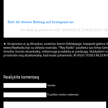
Sieh dir diesen Beitrag auf Instagram an
Ein Beitrag geteilt von DR. SHAQUILLE O’NEAL Ed.D. (
★ Straipsnius ar jų ištraukas, esančias šiame tinklalapyje, kopijuoti galima ti
www.PlayRadio.top su aktyvia nuoroda. "Play Radio" pasilieka sau teisę šalin
šmeižia, kursto nesantaiką, reklamuoja produktą ar paslaugą. Skaitydami su
prisiimate visą atsakomybę, kad esate pilnametis. © VISOS TEISĖS REZER
Parašykite komentarą
Vardas
El.paštas (nebus rodomas)