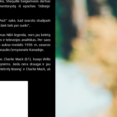
uoko, Shaquille baigiamasis darbas
mentorystę iš epochos ‘Odisėja’
ost“ sakė, kad svarsto studijuoti
šiek tiek per sunki“.
komas NBA legenda, nors jau keletą
r televizijos analitikas. Per savo
ip aukso medalis 1996 m. vasaros
​pasaulio čempionate Kanadoje.
je. Charlie Mack (61), buvęs Willo
ynėms. Jiedu nėra draugai ir jau
ebrity Boxing’ ir Charlie Mack, aš