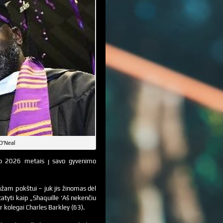
 O'Neal
į, o 2026 metais į savo gyvenimo
ažam pokštui – juk jis žinomas dėl
tatyti kaip „Shaquille ‘Aš nekenčiu
r kolegai Charles Barkley (63).