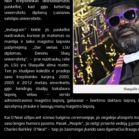
NBA krepšininkas didžiuodamasis
paskelbė, kad įgijo ketvirtąjį
universiteto diplomą Luizianos
valstijos universitete.
„Instagram“ tinkle jis paskelbė
nuotraukas, kuriose jis matomas su
mantija ir laiko magistro laipsnio
pažymėjimą. „Dar vienas LSU
diplomas. Dievinu Shaq
universitetą“, – prie nuotraukų rašė
jis. LSU yra Shaquille alma mater.
Ten jis studijavo koledže ir pradėjo
savo krepšininko karjerą. 2000,
2005 ir 2012 metais amerikietis
įgijo bendrųjų studijų bakalauro
Shaquille
laipsnį, vėliau – verslo
administravimo magistro laipsnį, galiausiai – švietimo daktaro laipsn
aprašymą įtraukė ir laisvųjų menų magistro laipsnį.
Kai O’Neal užlipo ant scenos baigimo ceremonijoje, jis negalėjo atsispirti m
savo lengvo humoro jausmo. Pasak „People“, jis netgi privertė vedėją jį pris
Charles Barkley’ O’Neal“ – taip jis žaismingai įkando savo ilgamečiui draugu i