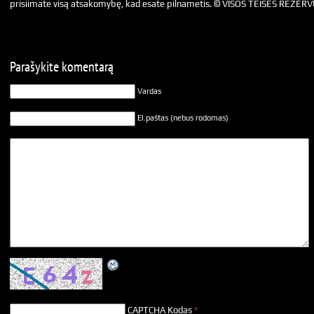
prisiimate visą atsakomybę, kad esate pilnametis. © VISOS TEISĖS REZER
Parašykite komentarą
Vardas
El.paštas (nebus rodomas)
CAPTCHA Kodas
*