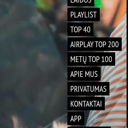
PLAYLIST
TOP 40
AIRPLAY TOP 200
METŲ TOP 100
APIE MUS
PRIVATUMAS
KONTAKTAI
APP