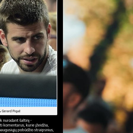
& Gerard Piqué
k nurodant šaltinį -
ti komentarus, kurie įžeidžia,
augusiųjų pobūdžio straipsnius,