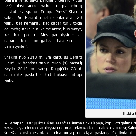
Dainininkė su savo partneriu Gerard Piqué
(27) tikisi antro vaiko. Ir jis nebūtų
paskutinis. Ispanų „Europa Press“ Shakira
sakė: „Su Gerard mielai susilaukčiau 20
vaikų, bet nemanau, kad dabar turiu tokia
galimybę. Kai susilauksimė antro, bus matyt,
kas bus po to. Mes pamatysime, ar
dabar bus mergaitė. Palaukite ir
pamatysite!“.
Shakira nuo 2010 m. yra kartu su Gerard
Piqué. J7 bendras s8nus Milan (1) pasaulį
išvydo 2013 m. sausį. Rugpjūčio 28 d.
dainininkė paskelbė, kad laukiasi antrojo
vaiko.
Shakira 
★ Straipsnius ar jų ištraukas, esančias šiame tinklalapyje, kopijuoti galima ti
www.PlayRadio.top su aktyvia nuoroda. "Play Radio" pasilieka sau teisę šalin
šmeižia, kursto nesantaiką, reklamuoja produktą ar paslaugą. Skaitydami su