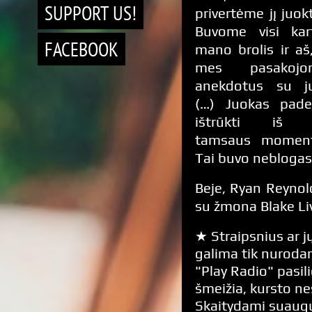
SUPPORT US!
privertėme jį juokt
Buvome visi kar
FACEBOOK
mano brolis ir aš,
mes pasakojo
anekdotus su j
(…) Juokas pad
ištrūkti iš 
tamsaus moment
Tai buvo neblogas
Beje, Ryan Reynol
su žmona Blake Liv
★ Straipsnius ar jų
galima tik nurodan
"Play Radio" pasili
šmeižia, kursto n
Skaitydami suaugus