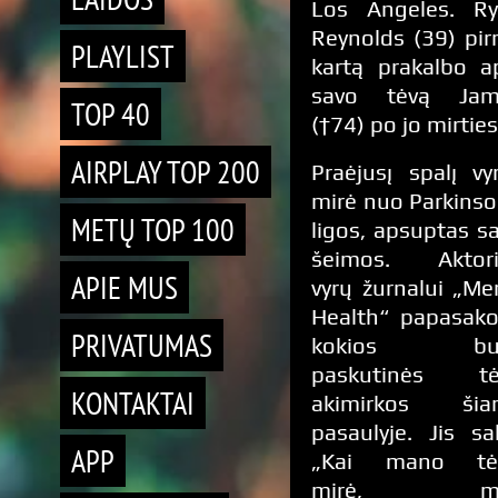
Los Angeles. R
Reynolds (39) pi
PLAYLIST
kartą prakalbo a
savo tėvą Jam
TOP 40
(†74) po jo mirties
AIRPLAY TOP 200
Praėjusį spalį vy
mirė nuo Parkins
METŲ TOP 100
ligos, apsuptas s
šeimos. Aktori
APIE MUS
vyrų žurnalui „Me
Health“ papasako
PRIVATUMAS
kokios bu
paskutinės tė
KONTAKTAI
akimirkos šia
pasaulyje. Jis sa
APP
„Kai mano tėt
mirė, m