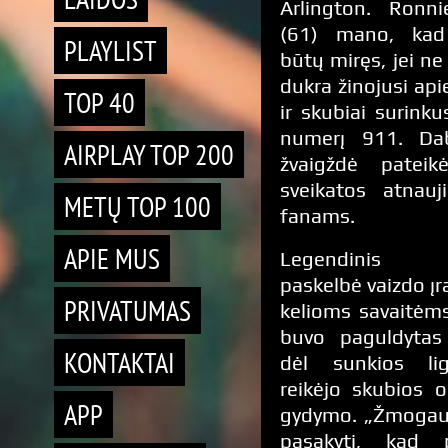
Arlington. Ronn
(61) mano, kad t
PLAYLIST
būtų miręs, jei n
dukra žinojusi api
TOP 40
ir skubiai surink
numerį 911. Da
AIRPLAY TOP 200
žvaigždė pateik
sveikatos atnauj
METŲ TOP 100
fanams.
APIE MUS
Legendinis ku
paskelbė vaizdo įr
PRIVATUMAS
kelioms savaitėms
buvo paguldytas 
KONTAKTAI
dėl sunkios lig
reikėjo skubios o
APP
gydymo. „Žmogau,
pasakyti, kad p