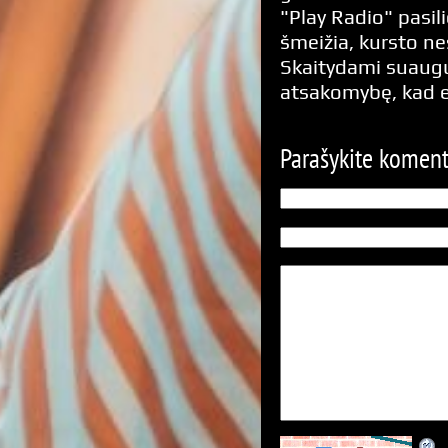
"Play Radio" pasili
šmeižia, kursto n
Skaitydami suaugus
atsakomybę, kad 
Parašykite komen