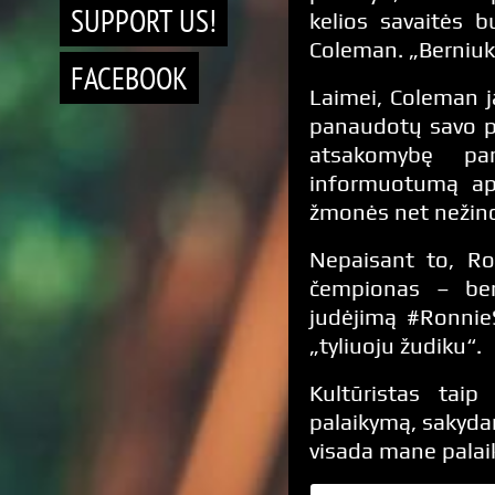
SUPPORT US!
kelios savaitės 
Coleman. „Berniuką
FACEBOOK
Laimei, Coleman ja
panaudotų savo pa
atsakomybę pa
informuotumą api
žmonės net nežino,
Nepaisant to, Ro
čempionas – ben
judėjimą #RonnieS
„tyliuoju žudiku“.
Kultūristas tai
palaikymą, sakydam
visada mane palai