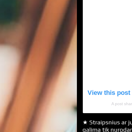
View this post
A post sh
★ Straipsnius ar jų
galima tik nurodan