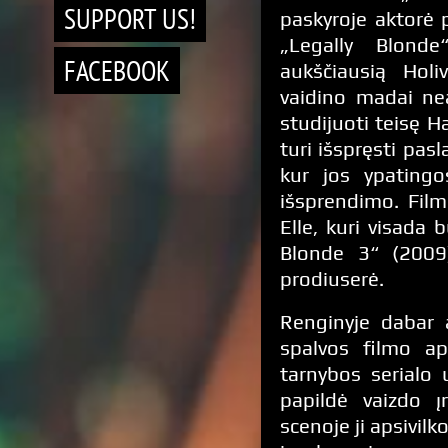
SUPPORT US!
paskyroje aktorė p
„Legally Blond
FACEBOOK
aukščiausią Holi
vaidino madai ne
studijuoti teisę Ha
turi išspręsti pas
kur jos ypatingo
išsprendimo. Film
Elle, kuri visada b
Blonde 3“ (2009
prodiuserė.
Renginyje dabar a
spalvos filmo ap
tarnybos serialo
papildė vaizdo 
scenoje ji apsivi