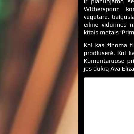
ir planuojamo se
Witherspoon kom
vegetare, baigusi
eilinė vidurinės 
kitais metais ‘Pri
Kol kas žinoma ti
prodiuserė. Kol k
Komentaruose prie
jos dukrą Ava Eliz