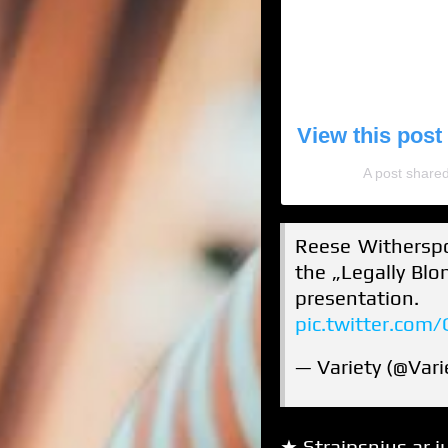
View this post
A post share
Reese Withersp
the „Legally Blo
prese
pic.twitter.com
— Variety (@Vari
★ Straipsnius ar jų