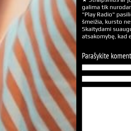
galima tik nurodan
"Play Radio" pasili
šmeižia, kursto n
Skaitydami suaugus
atsakomybę, kad 
Parašykite komen