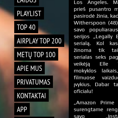
Los Angeles. M
prieš pusantro 
PLAYLIST
pasirodė žinia, ka
Witherspoon (48)
TOP 40
savo populiarau
serijos „Legally 
AIRPLAY TOP 200
serialą. Kol ka
žinoma tik ta
METŲ TOP 100
serialas seks pag
veikėją Elle
APIE MUS
mokyklos laikais
filmuose vaizdu
PRIVATUMAS
įvykius. Dabar t
oficialu!
KONTAKTAI
„Amazon Prime 
APP
surengtame rengi
savo „Insta