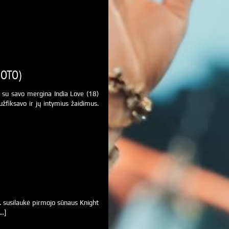
FOTO)
 su savo mergina India Love (18)
žfiksavo ir jų intymius žaidimus.
. susilaukė pirmojo sūnaus Knight
[…]