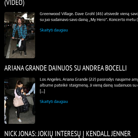
(VIDEO)
Greenwood Village. Dave Grohl (46) atsivedė vieną savo 
su juo sudainavo savo dainą „My Hero“. Koncerto metu 
Skaityti daugiau
ARIANA GRANDE DAINUOS SU ANDREA BOCELLI
Los Angeles. Ariana Grande (22) pasirodys naujame am
albume pateikė staigmeną. Ji vieną dainą sudainuos su o
[…]
Skaityti daugiau
NICK JONAS: JOKIŲ INTERESŲ Į KENDALL JENNER