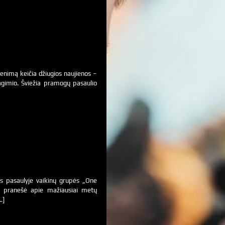
venimą keičia džiugios naujienos –
magimio. Šviežia pramogų pasaulio
os pasaulyje vaikinų grupės „One
ė pranešė apie mažiausiai metų
…]