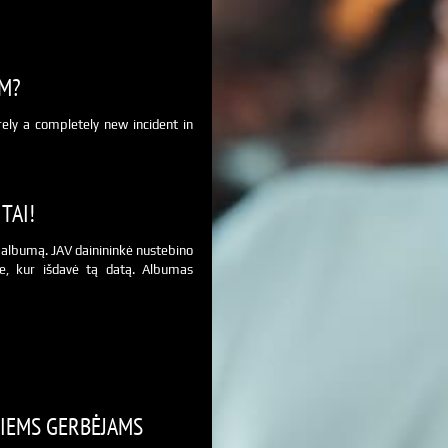
SM?
ely a completely new incident in
TAI!
ją albumą. JAV dainininkė nustebino
e, kur išdavė tą datą. Albumas
TIEMS GERBĖJAMS