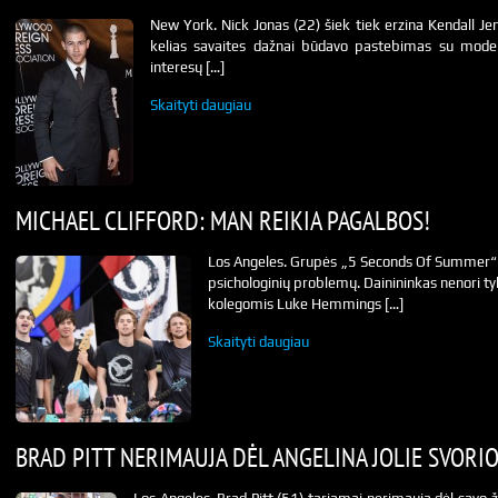
New York. Nick Jonas (22) šiek tiek erzina Kendall Je
kelias savaites dažnai būdavo pastebimas su modeli
interesų […]
Skaityti daugiau
MICHAEL CLIFFORD: MAN REIKIA PAGALBOS!
Los Angeles. Grupės „5 Seconds Of Summer“ žv
psichologinių problemų. Dainininkas nenori ty
kolegomis Luke Hemmings […]
Skaityti daugiau
BRAD PITT NERIMAUJA DĖL ANGELINA JOLIE SVORI