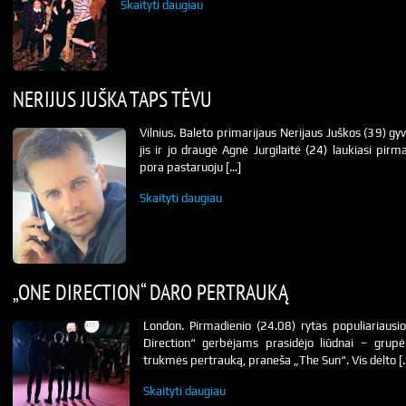
Skaityti daugiau
NERIJUS JUŠKA TAPS TĖVU
Vilnius. Baleto primarijaus Nerijaus Juškos (39) gy
jis ir jo draugė Agnė Jurgilaitė (24) laukiasi pir
pora pastaruoju […]
Skaityti daugiau
„ONE DIRECTION“ DARO PERTRAUKĄ
London. Pirmadienio (24.08) rytas populiariausi
Direction“ gerbėjams prasidėjo liūdnai – grup
trukmės pertrauką, praneša „The Sun“. Vis dėlto [
Skaityti daugiau