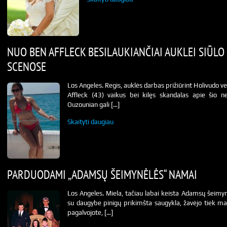
NUO BEN AFFLECK BESILAUKIANČIAI AUKLEI SIŪLO
SCENOSE
Los Angeles. Regis, auklės darbas prižiūrint Holivudo v
Affleck (43) vaikus bei kilęs skandalas apie šio ne
Ouzounian gali […]
Skaityti daugiau
PARDUODAMI „ADAMSŲ ŠEIMYNĖLĖS“ NAMAI
Los Angeles. Miela, tačiau labai keista Adamsų šeimy
su daugybe pinigų prikimšta saugykla, žavėjo tiek ma
pagalvojote, […]