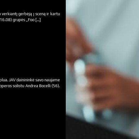
verkiantį gerbėją į sceną ir kartu
(16.08) grupės „Foo […]
plua. JAV dainininkė savo naujame
peros solistu Andrea Bocelli (56).