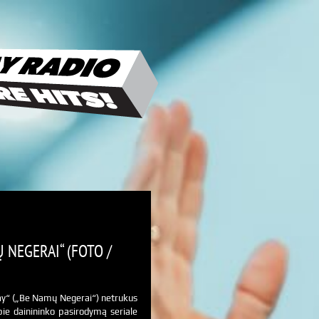
 NEGERAI“ (FOTO /
ay“ („Be Namų Negerai“) netrukus
pie dainininko pasirodymą seriale