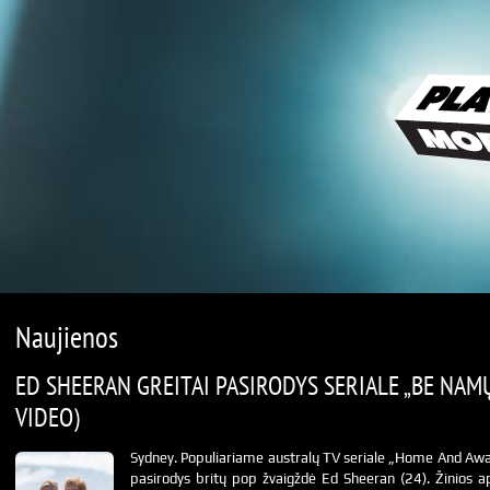
Naujienos
ED SHEERAN GREITAI PASIRODYS SERIALE „BE NAMŲ
VIDEO)
Sydney. Populiariame australų TV seriale „Home And Aw
pasirodys britų pop žvaigždė Ed Sheeran (24). Žinios a