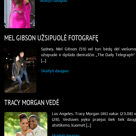
Skaityti daugiau
MEL GIBSON UŽSIPUOLĖ FOTOGRAFĘ
Sydney. Mel Gibson (59) vėl turi bėdų dėl viešumoj
užsipuolė ir išplūdo dienraščio „The Daily Telegraph“ 
[…]
Skaityti daugiau
TRACY MORGAN VEDĖ
Los Angeles. Tracy Morgan (46) vakar (23.08)
(28). Vestuvės įvyko praėjus šiek tiek da
atsitikimo, kuomet […]
Skaityti daugiau