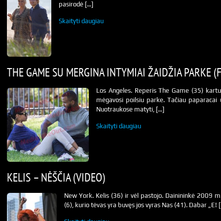
pasirodė […]
Skaityti daugiau
THE GAME SU MERGINA INTYMIAI ŽAIDŽIA PARKE (
Los Angeles. Reperis The Game (35) kartu
mėgavosi poilsiu parke. Tačiau paparacai u
Nuotraukose matyti, […]
Skaityti daugiau
KELIS – NĖŠČIA (VIDEO)
New York. Kelis (36) ir vėl pastojo. Dainininkė 2009 m
(6), kurio tėvas yra buvęs jos vyras Nas (41). Dabar „E! 