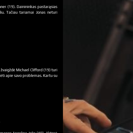
nner (19). Dainininkas pastarąsias
u. Tačiau tariamai Jonas neturi
aigždė Michael Clifford (19) turi
lėti apie savo problemas. Kartu su
O