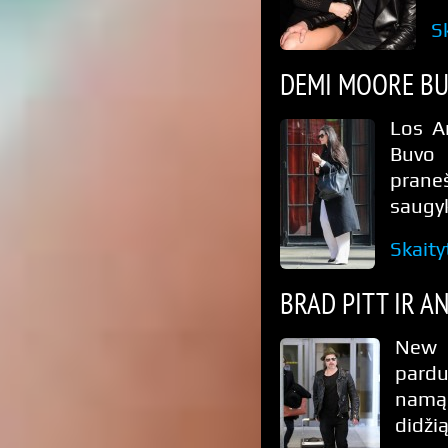
S
DEMI MOORE BU
Los A
Buvo 
prane
saugyk
Skaity
BRAD PITT IR A
New O
pardu
namą
didžią