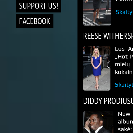
SUPPORT US!
Skaity
FACEBOOK
REESE WITHERSP
Los A
„Hot P
mielų
kokain
Skaity
DIDDY PRODIUS
New Y
album
sakė: