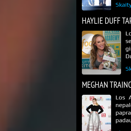
Skait
HAYLIE DUFF T
L
s
g
D
Sk
MEGHAN TRAINO
Los A
nepal
papr
padau