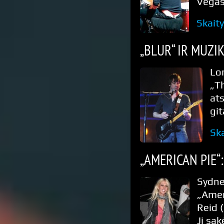
Vegas
Skait
„BLUR“ IR MUZI
Lo
„T
at
gi
Ska
„AMERICAN PIE“
Sydne
„Amer
Reid (
Ji sak