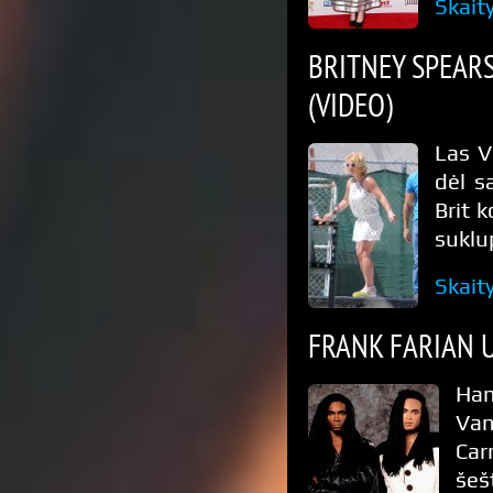
Skait
BRITNEY SPEAR
(VIDEO)
Las V
dėl s
Brit 
suklu
Skait
FRANK FARIAN U
Ham
Van
Ca
šeš