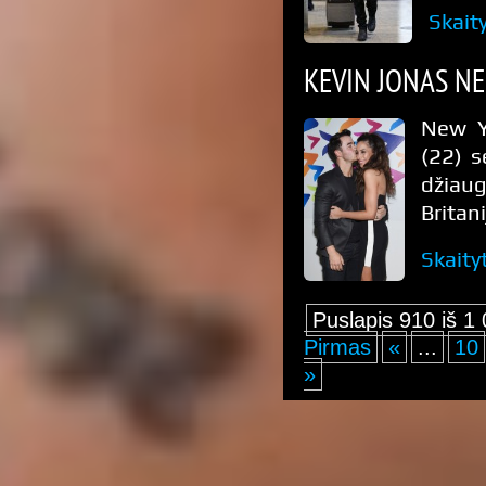
Skait
KEVIN JONAS N
New Yo
(22) s
džiaug
Britani
Skaity
Puslapis 910 iš 1
Pirmas
«
...
10
»