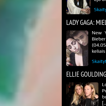
Skait
LADY GAGA: MIE
New Y
Biebe
(04.0
keliais
Skaity
ELLIE GOULDING
L
P
b
[