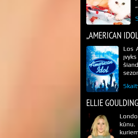
„AMERICAN IDO
Los 
įvyk
šian
sezon
Skait
ELLIE GOULDING
London
kūnu.
kurie