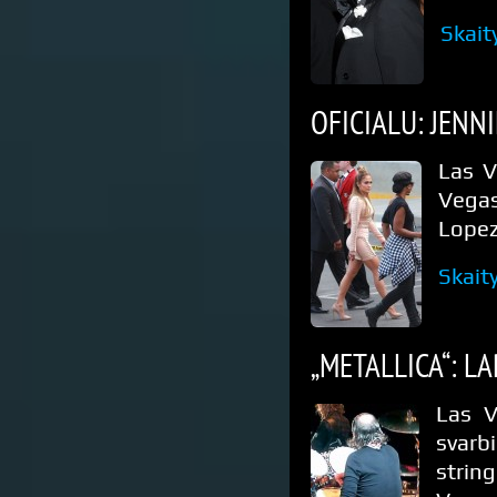
Skait
OFICIALU: JENN
Las V
Vegas
Lopez
Skait
„METALLICA“: L
Las V
svarb
strin