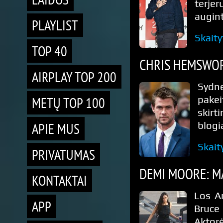
terj
augint
PLAYLIST
Skaity
TOP 40
CHRIS HEMSWOR
AIRPLAY TOP 200
Sydn
METŲ TOP 100
pakei
skirt
APIE MUS
blogi
Skait
PRIVATUMAS
DEMI MOORE: M
KONTAKTAI
Los A
APP
Bruce
Aktorė