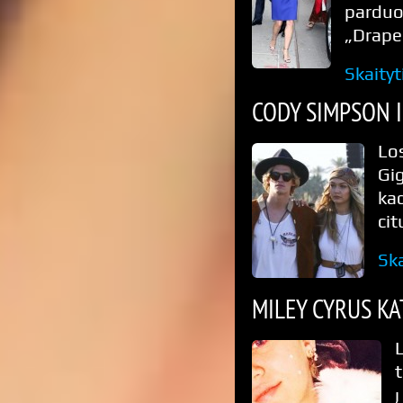
parduo
„Drape
Skaityt
CODY SIMPSON I
Lo
Gig
ka
cit
Ska
MILEY CYRUS KA
L