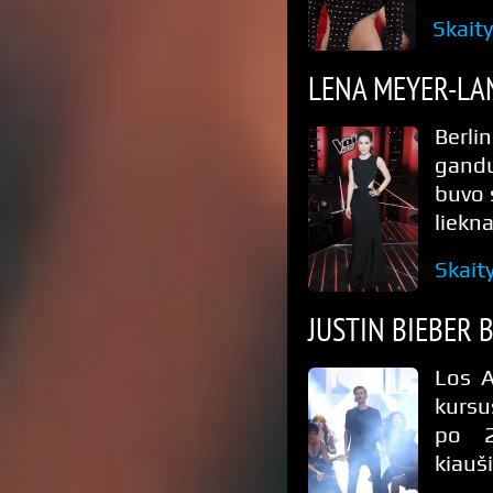
Skait
LENA MEYER-LA
Berli
gandu
buvo 
liekna
Skait
JUSTIN BIEBER 
Los A
kursu
po 2
kiauši