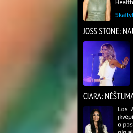
Health
Skaity
JOSS STONE: NA
CIARA: NĖŠTUMA
Los A
įkvė
o pas
ojo a