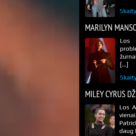
Skait
MARILYN MANS
Los 
probl
žurna
[…]
Skait
MILEY CYRUS DŽ
Los A
vienai
Patri
daug 