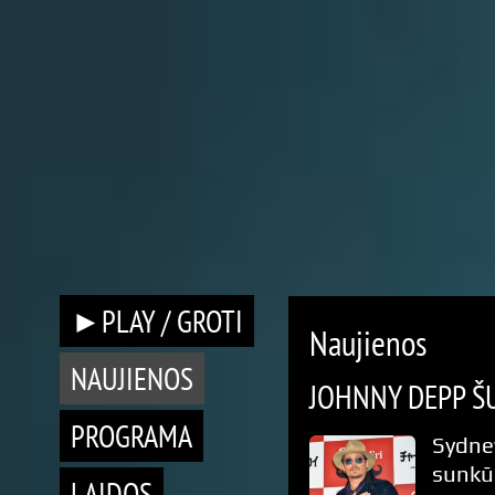
►PLAY / GROTI
Naujienos
NAUJIENOS
JOHNNY DEPP Š
PROGRAMA
Sydne
sunkūs
LAIDOS