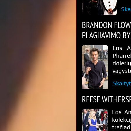
Ska
BRANDON FLOWE
PLAGIJAVIMO BY
Los A
Pharre
doleri
vagyst
Skaity
REESE WITHERS
Los An
kolekc
treči