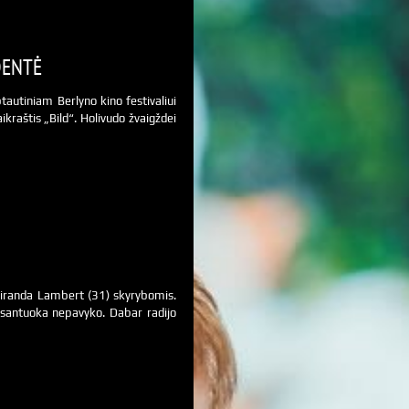
DENTĖ
tautiniam Berlyno kino festivaliui
ikraštis „Bild“. Holivudo žvaigždei
 Miranda Lambert (31) skyrybomis.
santuoka nepavyko. Dabar radijo