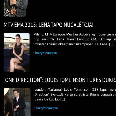
MTV EMA 2015: LENA TAPO NUGALĖTOJA!
Milano. MTV Europos Muzikos Apdovanojimuose viena nug
pop žvaigždė Lena Meyer-Landrut (24). Atlikėja nu
Vokietijos dainininkas/dainininkė/grupė“. Tai Lenai […]
Skaityti daugiau
„ONE DIRECTION“: LOUIS TOMLINSON TURĖS DUKR
London. Tariamai Louis Tomlinson (23) taps merg
Direction“ žvaigždė kartu su stiliste Briana Jungwirt
paskelbė kūdikio […]
Skaityti daugiau