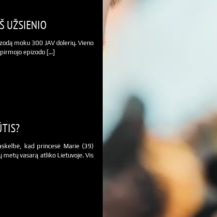
Š UŽSIENIO
pizodą moku 300 JAV dolerių. Vieno
 pirmojo epizodo […]
ŪTIS?
askelbė, kad princesė Marie (39)
ų metų vasarą atliko Lietuvoje. Vis