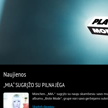
Naujienos
„MIA.“ SUGRĮŽO SU PILNA JĖGA
München. „MIA.“ sugrįžo su nauju skambesiu savo muzi
albumu „Biste Mode“, grupė nori savo gerbėjams suteikti
Skaityti daugiau