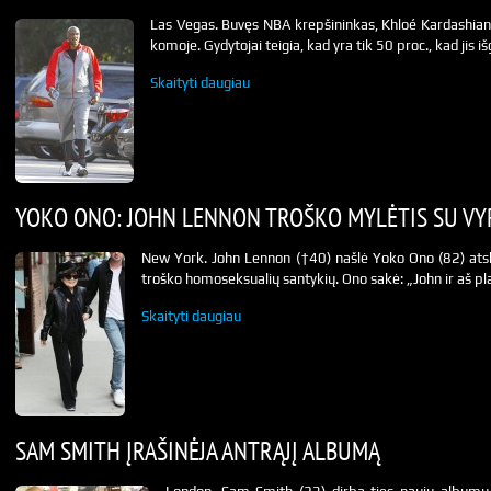
Las Vegas. Buvęs NBA krepšininkas, Khloé Kardashian
komoje. Gydytojai teigia, kad yra tik 50 proc., kad jis i
Skaityti daugiau
YOKO ONO: JOHN LENNON TROŠKO MYLĖTIS SU VY
New York. John Lennon (†40) našlė Yoko Ono (82) atsk
troško homoseksualių santykių. Ono sakė: „John ir aš plač
Skaityti daugiau
SAM SMITH ĮRAŠINĖJA ANTRĄJĮ ALBUMĄ