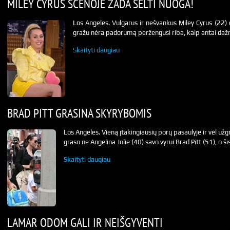
MILEY CYRUS SCENOJE ŽADA ŠĖLTI NUOGA!
Los Angeles. Vulgarus ir nešvankus Miley Cyrus (22) d
gražu nėra padorumą peržengusi riba, kaip antai daž
Skaityti daugiau
BRAD PITT GRASINA SKYRYBOMIS
Los Angeles. Vieną įtakingiausių porų pasaulyje ir vėl už
graso ne Angelina Jolie (40) savo vyrui Brad Pitt (51), o ši
Skaityti daugiau
LAMAR ODOM GALI IR NEIŠGYVENTI