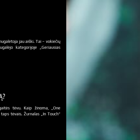
alėtoja jau aiški. Tai – vokiečių
galėjo kategorijoje „Geriausias
Ą?
aitės tėvu. Kaip žinoma, „One
h taps tėvais. Žurnalas „In Touch“