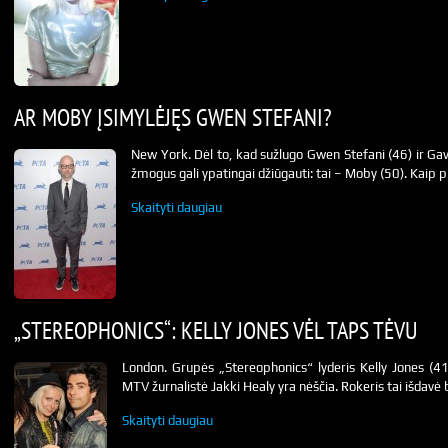
AR MOBY ĮSIMYLĖJĘS GWEN STEFANI?
New York. Dėl to, kad sužlugo Gwen Stefani (46) ir Gav
žmogus gali ypatingai džiūgauti: tai – Moby (50). Kaip 
Skaityti daugiau
„STEREOPHONICS“: KELLY JONES VĖL TAPS TĖVU
London. Grupės „Stereophonics“ lyderis Kelly Jones (41
MTV žurnalistė Jakki Healy yra nėščia. Rokeris tai išdavė b
Skaityti daugiau