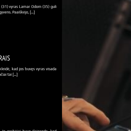
 (31) vyras Lamar Odom (35) guli
šgyvens. Paaiškėjo, […]
RAIS
leidė, kad jos buvęs vyras visada
iai tai […]