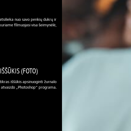
atsilieka nuo savo penkių dukrų ir
kuriame filmuojasi visa šeimynėlė,
IŠŠŪKIS (FOTO)
ikras iššūkis apsinuoginti žurnalo
avo atvaizdo „Photoshop“ programa.