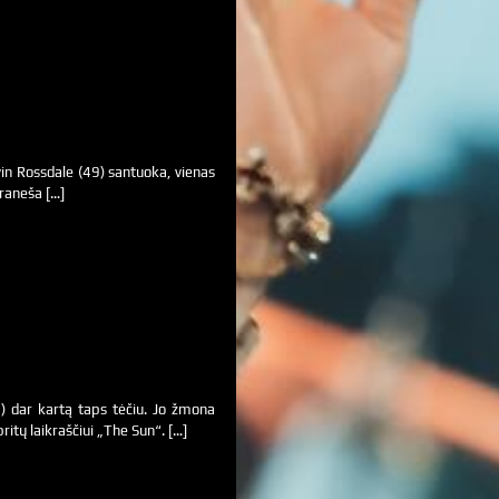
in Rossdale (49) santuoka, vienas
praneša […]
) dar kartą taps tėčiu. Jo žmona
ritų laikraščiui „The Sun“. […]