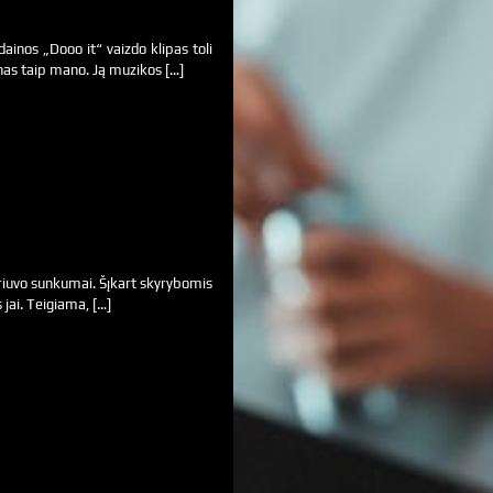
ainos „Dooo it“ vaizdo klipas toli
nas taip mano. Ją muzikos […]
griuvo sunkumai. Šįkart skyrybomis
s jai. Teigiama, […]