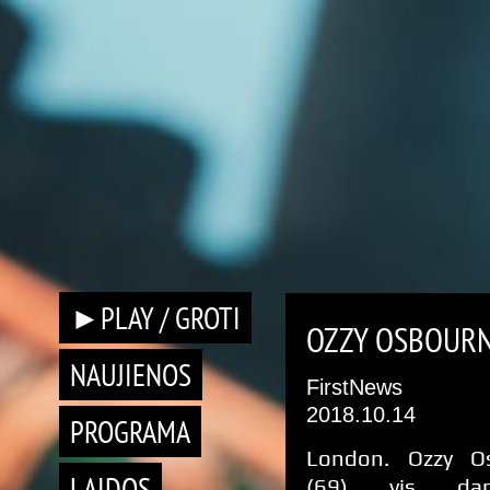
►PLAY / GROTI
OZZY OSBOURNE
NAUJIENOS
FirstNews
2018.10.14
PROGRAMA
London. Ozzy O
LAIDOS
(69) vis da