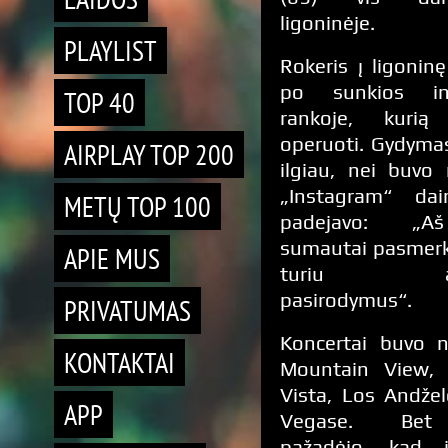
ligoninėje.
PLAYLIST
Rokeris į ligonin
po sunkios inf
TOP 40
rankoje, kurią 
operuoti. Gydyma
AIRPLAY TOP 200
ilgiau, nei buvo
„Instagram“ dain
METŲ TOP 100
padejavo: „
sumautai pasmerk
APIE MUS
turiu atš
pasirodymus“.
PRIVATUMAS
Koncertai buvo n
KONTAKTAI
Mountain View, 
Vista, Los Andžel
APP
Vegase. Bet
pažadėjo, kad 