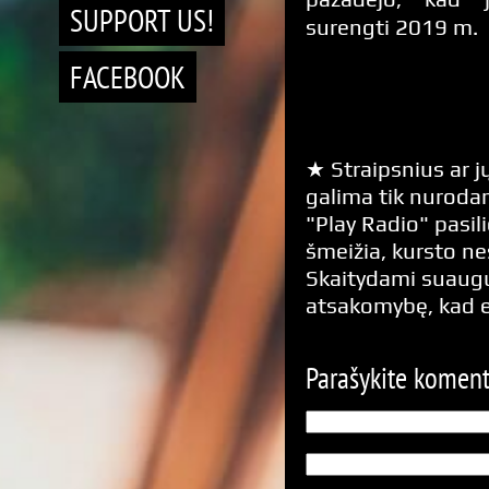
SUPPORT US!
surengti 2019 m.
FACEBOOK
★ Straipsnius ar jų
galima tik nurodan
"Play Radio" pasili
šmeižia, kursto n
Skaitydami suaugus
atsakomybę, kad 
Parašykite komen