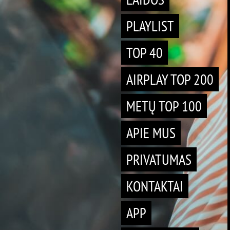
PLAYLIST
TOP 40
AIRPLAY TOP 200
METŲ TOP 100
APIE MUS
PRIVATUMAS
KONTAKTAI
APP