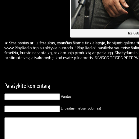
Ice Cu
★ Straipsnius ar jų ištraukas, esančias šiame tinklalapyje, kopijuoti galima ti
www.PlayRadio.top su aktyvia nuoroda. "Play Radio" pasilieka sau teisę šalin
šmeižia, kursto nesantaiką, reklamuoja produktą ar paslaugą. Skaitydami su
prisiimate visą atsakomybę, kad esate pilnametis. © VISOS TEISĖS REZER
Parašykite komentarą
Vardas
El.paštas (nebus rodomas)