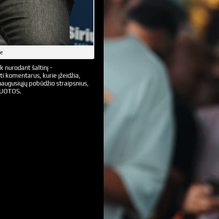
be
k nurodant šaltinį -
ti komentarus, kurie įžeidžia,
augusiųjų pobūdžio straipsnius,
VUOTOS.