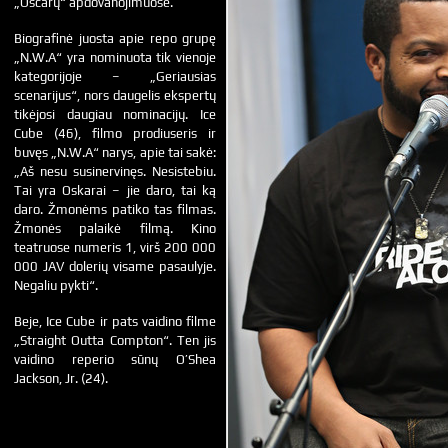
„Oscarų“ apdovanojimuose.
Biografinė juosta apie repo grupę
„N.W.A“ yra nominuota tik vienoje
kategorijoje – „Geriausias
scenarijus“, nors daugelis ekspertų
tikėjosi daugiau nominacijų. Ice
Cube (46), filmo prodiuseris ir
buvęs „N.W.A“ narys, apie tai sakė:
„Aš nesu susinervinęs. Nesistebiu.
Tai yra Oskarai – jie daro, tai ką
daro. Žmonėms patiko tas filmas.
Žmonės palaikė filmą. Kino
teatruose numeris 1, virš 200 000
000 JAV dolerių visame pasaulyje.
Negaliu pykti“.
Beje, Ice Cube ir pats vaidino filme
„Straight Outta Compton“. Ten jis
vaidino reperio sūnų O’Shea
Jackson, Jr. (24).