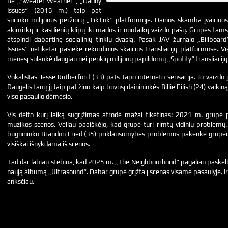
Be „Sweater Weather“, „Daddy
Issues“ (2016 m.) taip pat
surinko milijonus peržiūrų „TikTok“ platformoje. Dainos skamba įvairiuose
akimirkų ir kasdienių klipų iki mados ir nuotaikų vaizdo įrašų. Grupės tams
atspindi dabartinę socialinių tinklų dvasią. Pasak JAV žurnalo „Billboa
Issues“ netikėtai pasiekė rekordinius skaičius transliacijų platformose.
mėnesį sulaukė daugiau nei penkių milijonų papildomų „Spotify“ transliacijų
Vokalistas Jesse Rutherford (33) pats tapo interneto sensacija. Jo vaizdo į
Daugelis fanų jį taip pat žino kaip buvusį dainininkės Billie Eilish (24) vaik
viso pasaulio dėmesio.
Vis dėlto kurį laiką sugrįžimas atrodė mažai tikėtinas: 2021 m. grupė
muzikos scenos. Vėliau paaiškėjo, kad grupė turi rimtų vidinių problemų. 
būgnininko Brandon Fried (35) priklausomybės problemos pakenkė grupei
visiškai išnykdama iš scenos.
Tad dar labiau stebina, kad 2025 m. „The Neighbourhood“ pagaliau paskelb
naują albumą „Ultrasound“. Dabar grupė grįžta į scenas visame pasaulyje. Ir 
anksčiau.