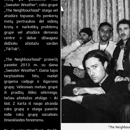
„Sweater Weather“, roko grupė
„The Neighbourhood“ staiga vėl
atsidūrė topuose. Po penkerių
metų pertraukos dėl vidinių
krizių ir narkotikų problemų
grupė vėl atsidūrė dėmesio
centre ir dabar džiaugiasi
didžiuliu ažiotažu vardan
„TikTok“.
„The Neighbourhood“ proveržį
pasiekė 2013 m. su daina
„Sweater Weather“. Daina tapo
tarptautiniu hitu, nuolat
grojama radijuje ir išgarsino
grupę. Vėlesniais metais grupė
iš pradžių išliko sėkminga,
tačiau ažiotažas atslūgo – iki
šiol. Z karta iš naujo atranda
roko grupę ir staiga pavertė
indie roko grupę socialinės
žiniasklaidos fenomenu.
"The Neighbou