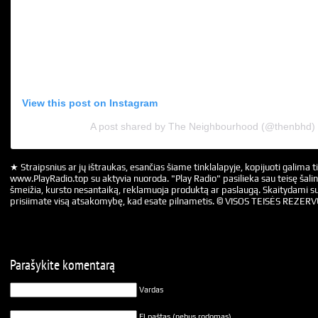
View this post on Instagram
A post shared by The Neighbourhood (@thenbhd)
★ Straipsnius ar jų ištraukas, esančias šiame tinklalapyje, kopijuoti galima ti
www.PlayRadio.top su aktyvia nuoroda. "Play Radio" pasilieka sau teisę šalin
šmeižia, kursto nesantaiką, reklamuoja produktą ar paslaugą. Skaitydami su
prisiimate visą atsakomybę, kad esate pilnametis. © VISOS TEISĖS REZER
Parašykite komentarą
Vardas
El.paštas (nebus rodomas)