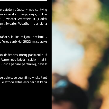
 vaizdo įrašuose – nuo ​​santykių
us indie skambesys, regis, puikiai
rd“, „Sweater Weather“ ir „Daddy
 Vien „Sweater Weather“ per vieną
!
rašai sulaukia milijonų patiktukų.
iną. Poros santykiai 2022 m. sulaukė
 po dešimties metų pasitraukė iš
Asmeninės krizės, išsiskyrimai ir
. Grupė padarė pertrauką, beveik
ė apie savo sugrįžimą – įskaitant
jie atrodo aktualesni nei bet kada