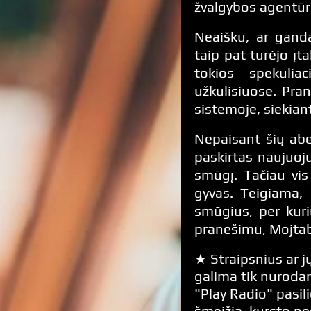
žvalgybos agentūr
Neaišku, ar gand
taip pat turėjo įt
tokios spekulia
užkulisiuose. Pr
sistemoje, siekiant
Nepaisant šių abe
paskirtas naujuoju
smūgį. Tačiau vis
gyvas. Teigiama, 
smūgius, per kuri
pranešimu, Mojtab
★ Straipsnius ar jų
galima tik nurodan
"Play Radio" pasili
šmeižia, kursto n