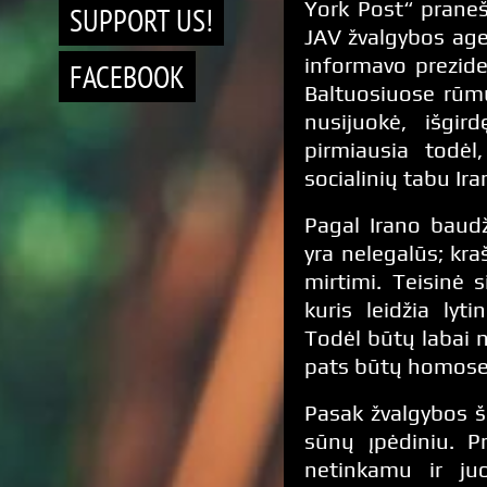
York Post“ prane
SUPPORT US!
JAV žvalgybos age
informavo prezid
FACEBOOK
Baltuosiuose rūm
nusijuokė, išgird
pirmiausia todė
socialinių tabu Ir
Pagal Irano baudž
yra nelegalūs; kra
mirtimi. Teisinė 
kuris leidžia lyt
Todėl būtų labai ne
pats būtų homose
Pasak žvalgybos ša
sūnų įpėdiniu. P
netinkamu ir ju