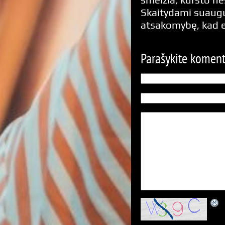
Skaitydami suaugus
atsakomybę, kad 
Parašykite komen