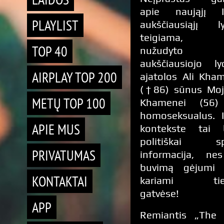
apie naująjį I
PLAYLIST
aukščiausiąjį ly
teigiama, 
TOP 40
nužudyto
aukščiausiojo ly
AIRPLAY TOP 200
ajatolos Ali Kha
(†86) sūnus Moj
METŲ TOP 100
Khamenei (56)
homoseksualus. I
APIE MUS
kontekste tai 
politiškai sp
PRIVATUMAS
informacija, ne
buvimą gėjumi v
KONTAKTAI
kariami ties
gatvėse!
APP
Remiantis „The