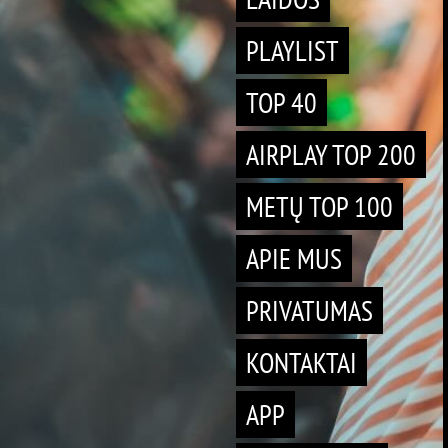
PLAYLIST
TOP 40
AIRPLAY TOP 200
METŲ TOP 100
APIE MUS
PRIVATUMAS
KONTAKTAI
APP