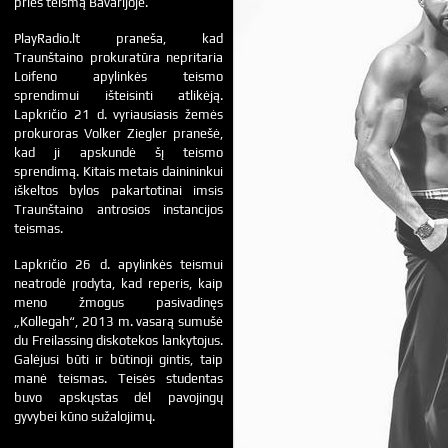
prieš teismą Bavarijoje.
PlayRadio.lt praneša, kad
Traunštaino prokuratūra nepritaria
Loifeno apylinkės teismo
sprendimui išteisinti atlikėją.
Lapkričio 21 d. vyriausiasis žemės
prokuroras Volker Ziegler pranešė,
kad ji apskundė šį teismo
sprendimą. Kitais metais dainininkui
iškeltos bylos pakartotinai imsis
Traunštaino antrosios instancijos
teismas.
Lapkričio 26 d. apylinkės teismui
neatrodė įrodyta, kad reperis, kaip
meno žmogus pasivadinęs
„Kollegah“, 2013 m. vasarą sumušė
du Freilassing diskotekos lankytojus.
Galėjusi būti ir būtinoji gintis, taip
manė teismas. Teisės studentas
buvo apskųstas dėl pavojingų
gyvybei kūno sužalojimų.