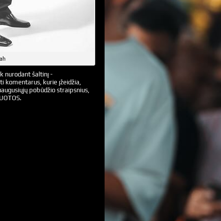
ah
k nurodant šaltinį -
ti komentarus, kurie įžeidžia,
augusiųjų pobūdžio straipsnius,
VUOTOS.