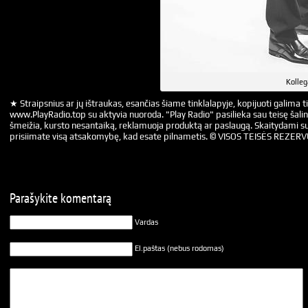
Kolleg
★ Straipsnius ar jų ištraukas, esančias šiame tinklalapyje, kopijuoti galima ti
www.PlayRadio.top su aktyvia nuoroda. "Play Radio" pasilieka sau teisę šalin
šmeižia, kursto nesantaiką, reklamuoja produktą ar paslaugą. Skaitydami su
prisiimate visą atsakomybę, kad esate pilnametis. © VISOS TEISĖS REZER
Parašykite komentarą
Vardas
El.paštas (nebus rodomas)