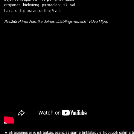
grojamas kiekvieną pirmadienį 17 val.
Laida kartojama antradienį 9 val.
Pasižiūrėkime Namika dainos „Lieblingsmensch“ video klipą:
★ Straipsnius ar jų ištraukas, esančias šiame tinklalapyje, kopijuoti galima ti