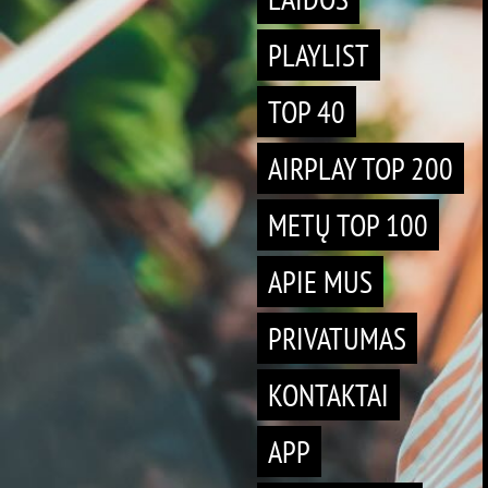
PLAYLIST
TOP 40
AIRPLAY TOP 200
METŲ TOP 100
APIE MUS
PRIVATUMAS
KONTAKTAI
APP