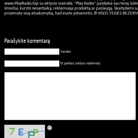
www.PlayRadio.top su aktyvia nuoroda. "Play Radio" pasilieka sau teisę šalin
šmeižia, kursto nesantaiką, reklamuoja produktą ar paslaugą. Skaitydami su
prisiimate visą atsakomybę, kad esate pilnametis. © VISOS TEISĖS REZER
Parašykite komentarą
Vardas
El.paštas (nebus rodomas)