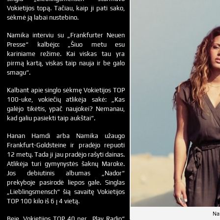
Vokietijos topą. Tačiau, kaip ji pati sako,
sėkmė ją labai nustebino.
Namika interviu su „Frankfurter Neuen
Presse“ kalbėjo: „Šiuo metu esu
kariniame režime. Kai viskas tau yra
pirmą kartą, viskas taip nauja ir be galo
smagu“.
Kalbant apie singlo sėkmę Vokietijos TOP
100-uke, vokiečių atlikėja sakė: „Kas
galėjo tikėtis, ypač naujokei? Nemanau,
kad galiu pasiekti taip aukštai“.
Hanan Hamdi arba Namika užaugo
Frankfurt-Goldsteine ir pradėjo repuoti
12 metų. Tada ji jau pradėjo rašyti dainas.
Atlikėja turi gymynystės šaknų Maroke.
Jos debiutinis albumas „Nador“
prekyboje pasirodė liepos gale. Singlas
„Lieblingsmensch“ šią savaitę Vokietijos
TOP 100 kilo iš 6 į 4 vietą.
Na
Beje, Vokietijos TOP 40 per „Play Radio“