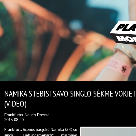
NAMIKA STEBISI SAVO SINGLO SĖKME VOKIET
(VIDEO)
Frankfurter Neuen Presse
2015.08.20
Frankfurt. Scenos naujokė Namika (24) su
singlu „Lieblingsmensch“ šturmavo