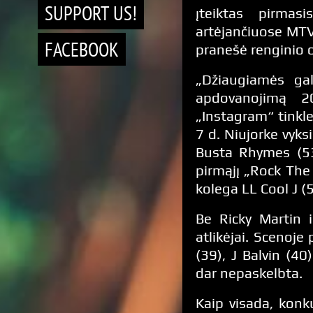
SUPPORT US!
įteiktas pirmas
artėjančiuose MTV
FACEBOOK
pranešė renginio o
„Džiaugiamės gal
apdovanojimą 
„Instagram“ tinkle
7 d. Niujorke vyks
Busta Rhymes (53
pirmąjį „Rock The
kolega LL Cool J (5
Be Ricky Martin i
atlikėjai. Scenoj
(39), J Balvin (40
dar nepaskelbta.
Kaip visada, konk