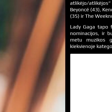
atlikėjo/atlikėjo
Beyoncé (43), Ken
(35) ir The Weeknd
Lady Gaga tapo fa
nominacijos, ir b
metu muzikos ge
kiekvienoje kateg