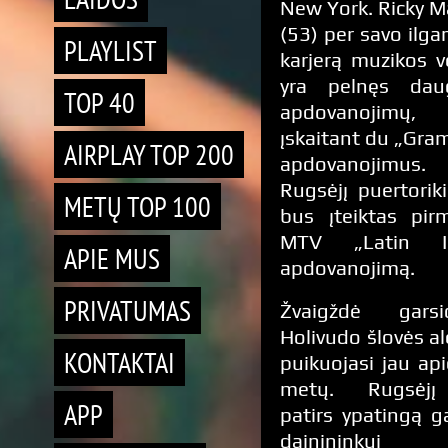
New York. Ricky M
(53) per savo ilg
PLAYLIST
karjerą muzikos v
yra pelnęs dau
TOP 40
apdovanojimų,
įskaitant du „Gr
AIRPLAY TOP 200
apdovanojimus.
Rugsėjį puertoriki
METŲ TOP 100
bus įteiktas pir
MTV „Latin I
APIE MUS
apdovanojimą.
PRIVATUMAS
Žvaigždė garsio
Holivudo šlovės al
KONTAKTAI
puikuojasi jau ap
metų. Rugsėjį
APP
patirs ypatingą g
dainininkui 