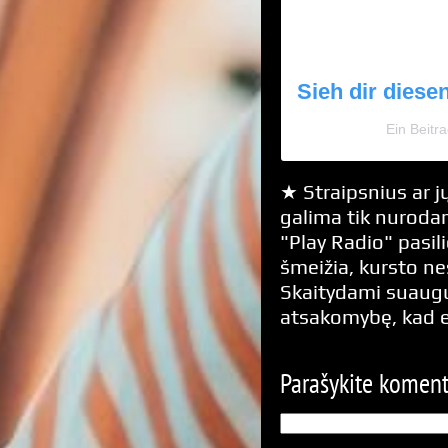
Sieh dir diese
Ein Beitr
★ Straipsnius ar jų
galima tik nurodan
"Play Radio" pasili
šmeižia, kursto n
Skaitydami suaugus
atsakomybę, kad 
Parašykite komen