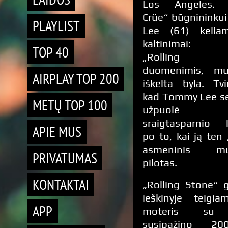
Los Angeles. 
Crüe“ būgninink
PLAYLIST
Lee (61) keliam
kaltinimai: ž
TOP 40
„Rolling S
duomenimis, muz
AIRPLAY TOP 200
iškelta byla. Tvi
kad Tommy Lee se
METŲ TOP 100
užpuolė m
sraigtasparnio 
APIE MUS
po to, kai ją ten „
asmeninis muz
PRIVATUMAS
pilotas.
KONTAKTAI
„Rolling Stone“
ieškinyje teigi
APP
moteris su 
susipažino 2