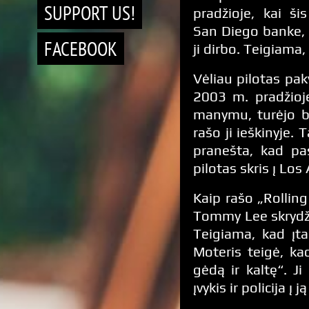
SUPPORT US!
pradžioje, kai šis
San Diego banke,
FACEBOOK
ji dirbo. Teigiama,
Vėliau pilotas pakv
2003 m. pradžioje
manymu, turėjo b
rašo ji ieškinyje. 
pranešta, kad pas
pilotas skris į Lo
Kaip rašo „Rolling
Tommy Lee skrydži
Teigiama, kad įta
Moteris teigė, ka
gėdą ir kaltę“. J
įvykis ir policija į 