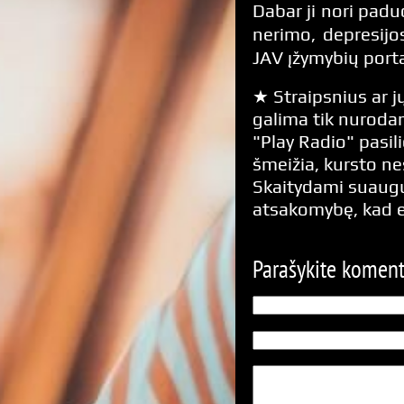
Dabar ji nori padu
nerimo, depresijo
JAV įžymybių port
★ Straipsnius ar jų
galima tik nurodan
"Play Radio" pasili
šmeižia, kursto n
Skaitydami suaugus
atsakomybę, kad 
Parašykite komen