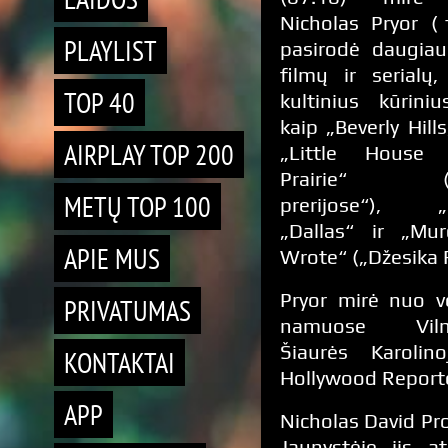
Nicholas Pryor (
PLAYLIST
pasirodė daugia
filmų ir serialų,
TOP 40
kultinius kūriniu
kaip „Beverly Hill
AIRPLAY TOP 200
„Little House
Prairie“ („
METŲ TOP 100
prerijose“), „D
„Dallas“ ir „Mu
APIE MUS
Wrote“ („Džesika F
Pryor mirė nuo v
PRIVATUMAS
namuose Vilmi
Šiaurės Karolin
KONTAKTAI
Hollywood Reporte
APP
Nicholas David Pr
Jaunystėje jis a