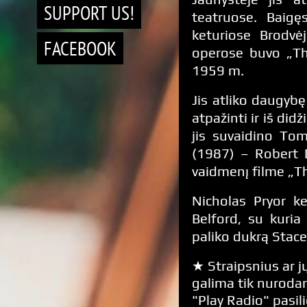
SUPPORT US!
teatruose. Baig
keturiose Brodvė
FACEBOOK
operose buvo „Th
1959 m.
Jis atliko daugybę
atpažinti ir iš di
jis suvaidino To
(1987) – Robert D
vaidmenį filme „T
Nicholas Pryor k
Belford, su kuria 
paliko dukrą Stace
★ Straipsnius ar jų
galima tik nurodan
"Play Radio" pasili