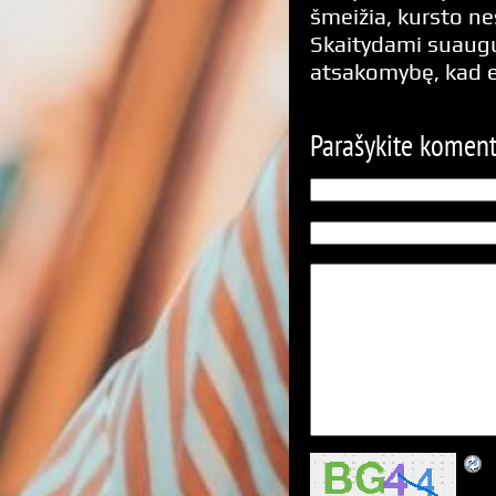
šmeižia, kursto n
Skaitydami suaugus
atsakomybę, kad 
Parašykite komen