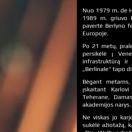
Nuo 1979 m. de Ha
1989 m. griuvo B
pavertė Berlyno fe
Europoje.
Po 21 metų, prale
persikėlė į Vene
infrastruktūrą i
„Berlinale“ tapo d
Bėgant metams, d
įskaitant Karlov
Teherane, Damask
akademijos narys.
Ne viskas jo kar
sukėlė ažiotažą, k