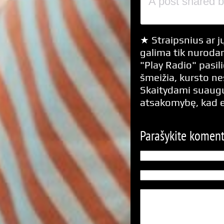
A post shared 
★ Straipsnius ar jų
galima tik nurodan
"Play Radio" pasili
šmeižia, kursto n
Skaitydami suaugus
atsakomybę, kad 
Parašykite komen