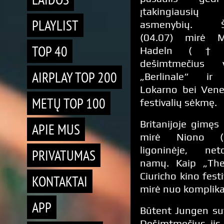
įtakingiaus
PLAYLIST
asmenybių. Še
(04.07) mirė M
TOP 40
Hadeln (†8
dešimtmečius v
AIRPLAY TOP 200
„Berlinale“ ir
Lokarno bei Vene
METŲ TOP 100
festivalių sėkmę.
Britanijoje gimęs 
APIE MUS
mirė Niono (Šv
ligoninėje, ne
PRIVATUMAS
namų. Kaip „The 
Ciuricho kino fest
KONTAKTAI
mirė nuo komplikac
APP
Būtent Jungen sut
Dešimtmečius jis