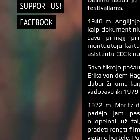
SUPPORT US!
festivaliams.
FACEBOOK
1940 m. Anglijoj
kaip dokumentinių
savo pirmąjį pil
montuotoju kartu 
asistentu CCC kino
Savo tikrojo paša
Erika von dem Hag
dabar žinomą kaip
vadovavo iki 1979
1972 m. Moritz de
padėjo jam pasie
nuopelnai už tai
pradėti rengti fil
vizitinė kortelė. P