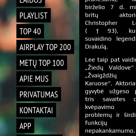
birželio 7 d. mi
PLAYLIST
britų aktori
Christopher L
TOP 40
(†93), kur
suvaidino legend
AIRPLAY TOP 200
Drakulą.
Lee taip pat vaid
METŲ TOP 100
„Žiedų Valdove“ 
„Žvaigždžių
APIE MUS
Karuose“. Aktori
gyvybė užgeso 
PRIVATUMAS
tris savaites d
kvėpavimo
KONTAKTAI
problemų ir šird
funkcijų
APP
nepakankamumo.