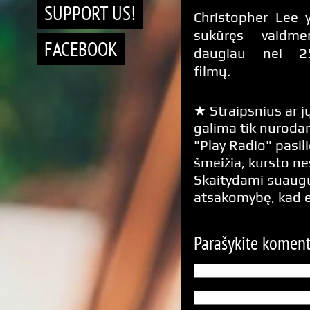
SUPPORT US!
Christopher Lee 
sukūręs vaidme
FACEBOOK
daugiau nei 2
filmų.
★ Straipsnius ar jų
galima tik nurodan
"Play Radio" pasili
šmeižia, kursto n
Skaitydami suaugus
atsakomybę, kad 
Parašykite komen