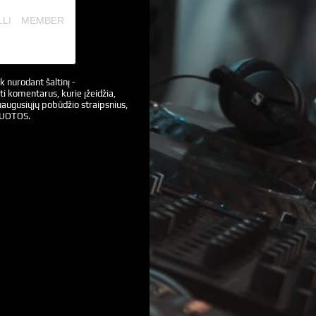
ILLI MEMBER
k nurodant šaltinį -
ti komentarus, kurie įžeidžia,
augusiųjų pobūdžio straipsnius,
VUOTOS.