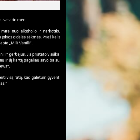
m. vasario mėn.
mirė nuo alkoholio ir narkotikų
 jokios didelės sėkmės. Prieš kelis
ie „Milli Vanilli“.
illi“ gerbėjus. Jis pristato visiškai
iu ir šį kartą pagaliau savo balsu,
news“.
eiti visą ratą, kad galėtum gyventi
tas.“