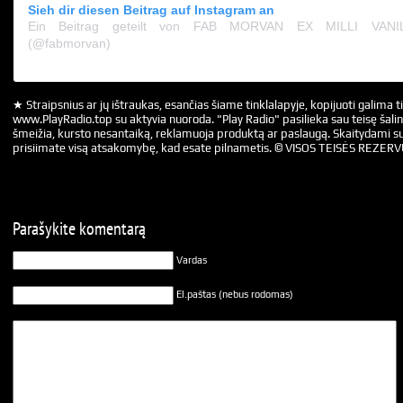
Sieh dir diesen Beitrag auf Instagram an
Ein Beitrag geteilt von FAB MORVAN EX MILLI VAN
(@fabmorvan)
★ Straipsnius ar jų ištraukas, esančias šiame tinklalapyje, kopijuoti galima ti
www.PlayRadio.top su aktyvia nuoroda. "Play Radio" pasilieka sau teisę šalin
šmeižia, kursto nesantaiką, reklamuoja produktą ar paslaugą. Skaitydami su
prisiimate visą atsakomybę, kad esate pilnametis. © VISOS TEISĖS REZER
Parašykite komentarą
Vardas
El.paštas (nebus rodomas)