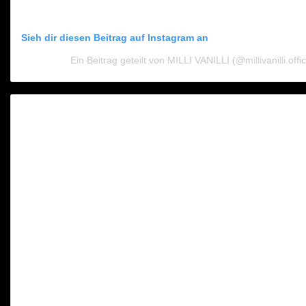
Sieh dir diesen Beitrag auf Instagram an
Ein Beitrag geteilt von MILLI VANILLI (@millivanilli.offic