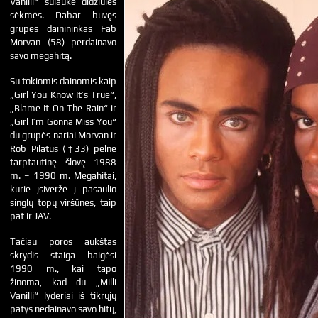
Vanilli“ sulaukė didžiulės
sėkmės. Dabar buvęs
grupės dainininkas Fab
Morvan (58) perdainavo
savo megahitą.
Su tokiomis dainomis kaip
„Girl You Know It’s True“,
„Blame It On The Rain“ ir
„Girl I’m Gonna Miss You“
du grupės nariai Morvan ir
Rob Pilatus (†33) pelnė
tarptautinę šlovę 1988
m. – 1990 m. Megahitai,
kurie įsiveržė į pasaulio
singlų topų viršūnes, taip
pat ir JAV.
Tačiau poros aukštas
skrydis staiga baigėsi
1990 m., kai tapo
žinoma, kad du „Milli
Vanilli“ lyderiai iš tikrųjų
patys nedainavo savo hitų,