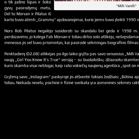
o tik judino lūpas ir šoko
"Milli Vanilli"
gyvų pasirodymų metu.
Dėl to Morvan ir Pilatus iš
karto buvo atimti „Grammy“ apdovanojimai, kurie jiems buvo įteikti 1990 
Nors Rob Pilatus negalėjo susidoroti su skandalu bei gėda ir 1998 m. 
perdozavimo, jo kolega Fab Morvan ir toliau dirbo solo atlikėju, nešvęsdamas
mėnesius jis vėl buvo prisimintas, kai pasirodė sėkmingas biografinis filmas ap
Penktadienį (02.08) atlikėjas po ilgo laiko grįžta pas savo senuosius „Milli Van
naują „Girl You Know It’s True“ versiją – su šiuolaikišku, džiazuotu skambes
kuris skamba visai neblogai, kaip rašo vokiečių naujienų agentūra „spot on 
Grįžimą savo „Instagram“ paskyroje jis atšventė tokiais žodžiais: „Būtina ap
toliau. Niekada nevėlu, psichinė ir fizinė sveikata yra asmeninės sėkmės rak