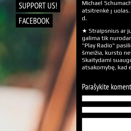
Michael Schumach
SUPPORT US!
atsitrenkė į uolas
d.
FACEBOOK
★ Straipsnius ar jų
galima tik nurodan
"Play Radio" pasili
šmeižia, kursto n
Skaitydami suaugus
atsakomybę, kad 
Parašykite komen