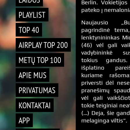
Berlin. Vokietijo
pateko į nemaloni
PLAYLIST
Naujausio „B
TOP 40
pagrindinė tema
lenktynininkas M
AIRPLAY TOP 200
(46) vėl gali vai
vadybininkė su
METŲ TOP 100
tokius gandus
išplatino pare
APIE MUS
kuriame rašoma
priversti dėl nese
PRIVATUMAS
pranešimų spaud
vėl gali vaikščio
KONTAKTAI
tokie teiginiai nea
(…) Deja, šie gan
APP
melaginga viltis“.