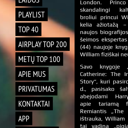
London. Princ
skandalingi kal
PLAYLIST
broliui princui W
kelia ažiotažą –
TOP 40
naujos biografijos
šeimos ekspertas
AIRPLAY TOP 200
(44) naujoje knyg
William fiziškai n
METŲ TOP 100
Savo knygoje 
APIE MUS
Catherine: The I
Story“, kuri pasi
PRIVATUMAS
d., pasisako šalt
abejodami Harr
KONTAKTAI
apie tariamą fi
Remiantis „The 
APP
ištrauka, William 
tai vadina „pigi