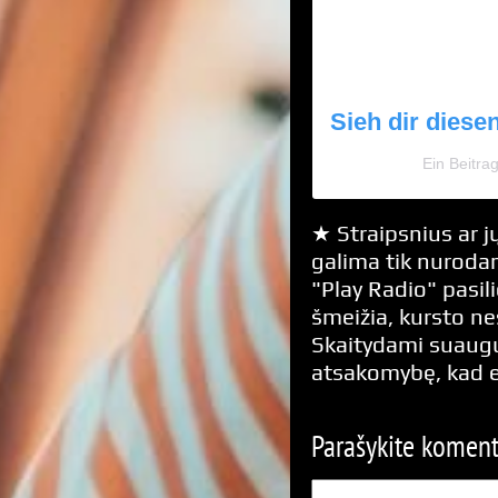
Sieh dir diese
Ein Beitra
★ Straipsnius ar jų
galima tik nurodan
"Play Radio" pasili
šmeižia, kursto n
Skaitydami suaugus
atsakomybę, kad 
Parašykite komen