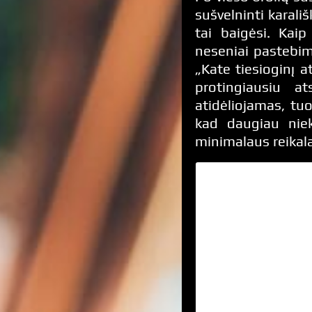
sušvelninti karali
tai baigėsi. Kaip
neseniai pastebim
„Kate tiesioginį a
protingiausiu a
atidėliojamas, tuo 
kad daugiau niek
minimalaus reikala