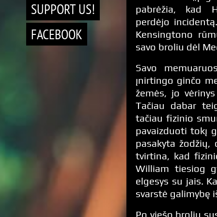
SUPPORT US!
pabrėžia, kad H
perdėjo incident
FACEBOOK
Kensingtono rūmu
savo broliu dėl M
Savo memuaruose
įnirtingo ginčo me
žemės, jo vėrinys
Tačiau dabar teig
tačiau fizinio smu
pavaizduoti tokį g
pasakyta žodžių, d
tvirtina, kad fizi
William tiesiog 
elgesys su jais. K
svarstė galimybę iš
Po viešo brolių s