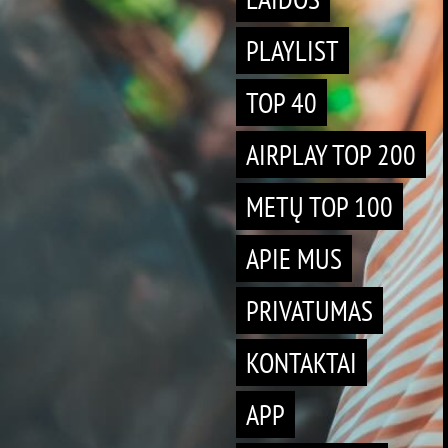
PLAYLIST
TOP 40
AIRPLAY TOP 200
METŲ TOP 100
APIE MUS
PRIVATUMAS
KONTAKTAI
APP