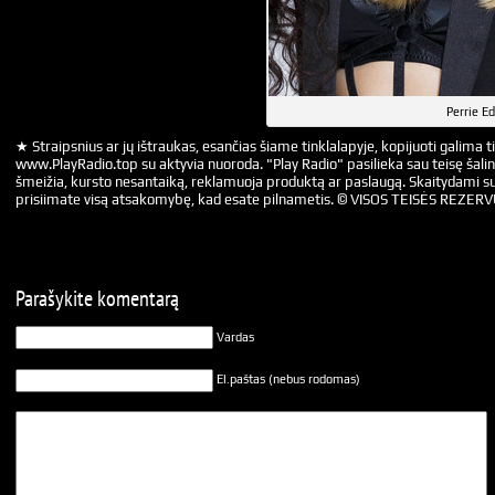
Perrie E
★ Straipsnius ar jų ištraukas, esančias šiame tinklalapyje, kopijuoti galima ti
www.PlayRadio.top su aktyvia nuoroda. "Play Radio" pasilieka sau teisę šalin
šmeižia, kursto nesantaiką, reklamuoja produktą ar paslaugą. Skaitydami su
prisiimate visą atsakomybę, kad esate pilnametis. © VISOS TEISĖS REZER
Parašykite komentarą
Vardas
El.paštas (nebus rodomas)