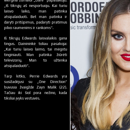
Mergina žurnalui „Dare“ papasakojo:
„Iš tikrųjų aš nesportuoju. Kai turiu
laisvo laiko, man patinka
atsipalaiduoti. Bet man patinka ir
daryti pritūpimus, padaryti pratimus
pilvo raumenims ir rankoms“.
Iš tikrųjų Edwards laisvalaikis gana
tingus. Dainininkė toliau pasakoja:
„Kai turiu laisvo laimo, tai mėgstu
tinginiauti. Man patinka žiūrėti
televizorių. Man to užtenka
atsipalaiduoti“.
Tarp kitko, Perrie Edwards yra
susižadėjusi su „One Direction“
buvusia žvaigžde Zayn Malik (22).
Tačiau iki šiol pora nežino, kada
tiksliai įvyks vestuvės.