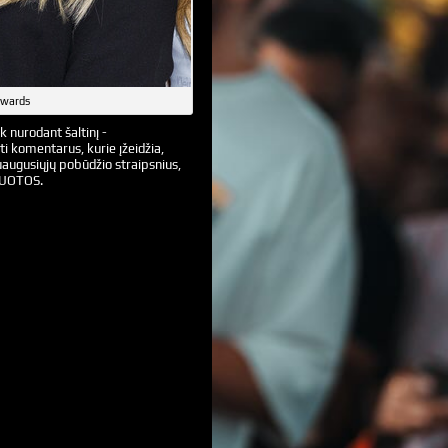
dwards
k nurodant šaltinį -
ti komentarus, kurie įžeidžia,
augusiųjų pobūdžio straipsnius,
VUOTOS.