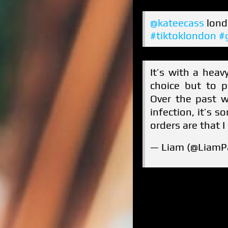
@kateecass
lond
#tiktoklondon
#
It’s with a heav
choice but to 
Over the past w
infection, it’s 
orders are that
— Liam (@LiamP