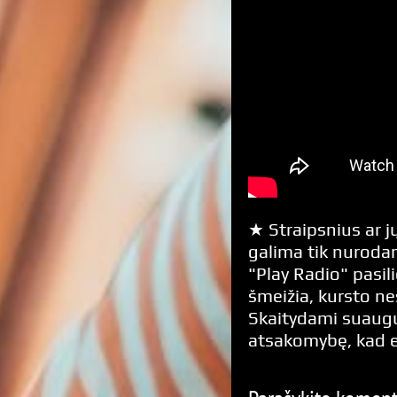
★ Straipsnius ar jų
galima tik nurodan
"Play Radio" pasili
šmeižia, kursto n
Skaitydami suaugus
atsakomybę, kad 