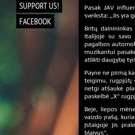
SUPPORT US!
Pasak JAV influen
sveiksta: „Jis yra 
FACEBOOK
Britų dainininkas
Italijoje su savo
pagalbos automobi
muzikantui pasakė, 
atlikti daugybę ty
Payne ne pirmą kar
teigimu, rugpjūtį 
netgi atšaukė pla
paskelbė „X“ rugpj
Beje, liepos mėn
vaizdo įrašą, kuri
Įstaigoje jis pr
blaivus“.