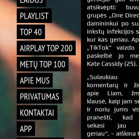
atsikvėpti: buv
PLAYLIST
grupės „One Direc
dainininkui po su
TOP 40
inkstų infekcijos 
kur kas geriau. Ap
AIRPLAY TOP 200
„TikTok“ vaizdo 
paskelbė jo me
METŲ TOP 100
Kate Cassidy (25).
„Sulaukiau 
APIE MUS
komentarų ir ži
apie Liam, žm
PRIVATUMAS
klausė, kaip jam s
Ir noriu jums vi
KONTAKTAI
pranešti, kad
sekasi jau 
APP
geriau“, – aiškina 