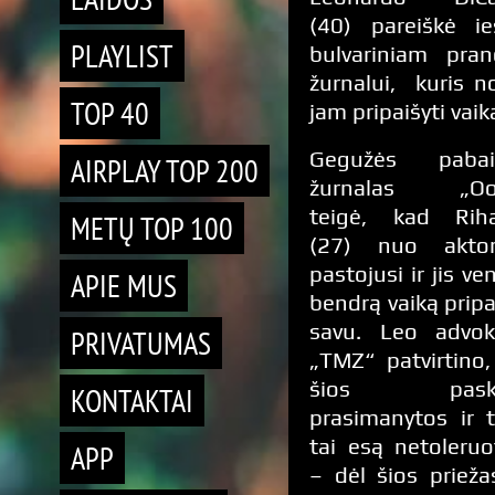
(40) pareiškė ie
PLAYLIST
bulvariniam pran
žurnalui, kuris n
TOP 40
jam pripaišyti vaik
Gegužės pabai
AIRPLAY TOP 200
žurnalas „Oo
teigė, kad Rih
METŲ TOP 100
(27) nuo aktor
pastojusi ir jis ve
APIE MUS
bendrą vaiką pripa
savu. Leo advok
PRIVATUMAS
„TMZ“ patvirtino
šios paska
KONTAKTAI
prasimanytos ir 
tai esą netoleruo
APP
– dėl šios prieža