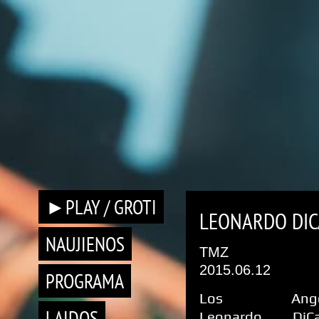
►PLAY / GROTI
LEONARDO DIC
NAUJIENOS
TMZ
2015.06.12
PROGRAMA
Los Angel
LAIDOS
Leonardo DiCa