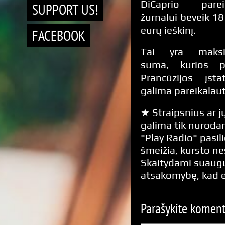
DiCaprio parei
SUPPORT US!
žurnalui beveik 1
eurų ieškinį.
FACEBOOK
Tai yra maksi
suma, kurios p
Prancūzijos įsta
galima pareikalaut
★ Straipsnius ar jų
galima tik nurodan
"Play Radio" pasili
šmeižia, kursto n
Skaitydami suaugus
atsakomybę, kad 
Parašykite komen