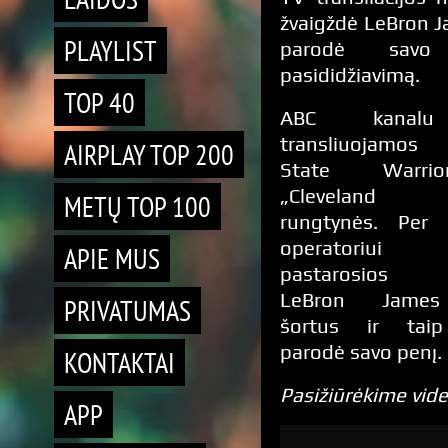
žvaigždė LeBron J
PLAYLIST
parodė savo 
pasididžiavimą.
TOP 40
ABC kanal
transliuojamos
AIRPLAY TOP 200
State Warri
„Cleveland Ca
METŲ TOP 100
rungtynės. Per 
operatoriui
APIE MUS
pastarosios 
LeBron James 
PRIVATUMAS
šortus ir taip
parodė savo penį.
KONTAKTAI
Pasižiūrėkime vide
APP