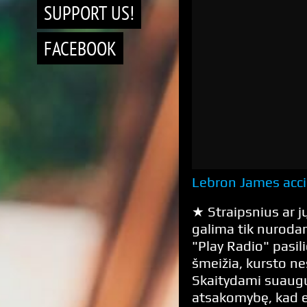
SUPPORT US!
FACEBOOK
Lebron James acci
★ Straipsnius ar jų
galima tik nurodan
"Play Radio" pasili
šmeižia, kursto n
Skaitydami suaugus
atsakomybę, kad 