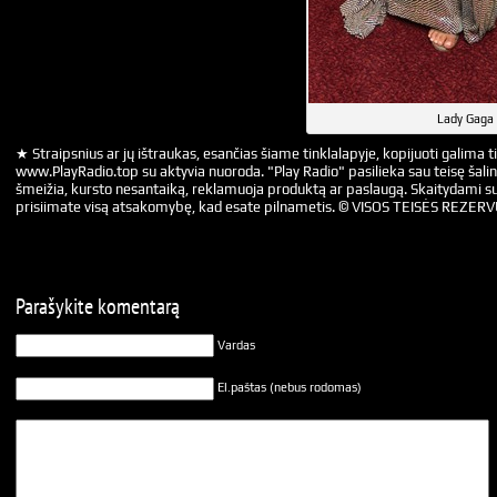
Lady Gaga 
★ Straipsnius ar jų ištraukas, esančias šiame tinklalapyje, kopijuoti galima ti
www.PlayRadio.top su aktyvia nuoroda. "Play Radio" pasilieka sau teisę šalin
šmeižia, kursto nesantaiką, reklamuoja produktą ar paslaugą. Skaitydami su
prisiimate visą atsakomybę, kad esate pilnametis. © VISOS TEISĖS REZER
Parašykite komentarą
Vardas
El.paštas (nebus rodomas)