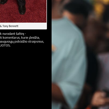
& Tony Bennett
k nurodant šaltinį -
ti komentarus, kurie įžeidžia,
augusiųjų pobūdžio straipsnius,
VUOTOS.