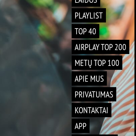
PLAYLIST
TOP 40
AIRPLAY TOP 200
METŲ TOP 100
APIE MUS
PRIVATUMAS
KONTAKTAI
APP