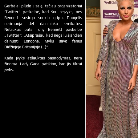
Gerbėjai plūdo į salę, tačiau organizatoriai
‘Twitter“ paskelbė, kad šou neįvyks, nes
Bennett susirgo sunkiu gripu. Daugelis
nerimauja dėl dainininko sveikatos.
Netrukus pats Tony Bennett paskelbė
„Twitter“: „Atsiprašau, kad negaliu šiandien
dainuoti Londone. Myliu savo fanus
Didžiojoje Britanijoje (…)“.
Kada įvyks atšauktas pasirodymas, nėra
žinoma. Lady Gaga patikino, kad jis tikrai
įvyks.