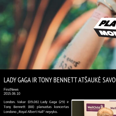
LADY GAGA IR TONY BENNETT ATŠAUKĖ SAV
FirstNews
2015.06.10
London. Vakar (09.06) Lady Gaga (29) ir
Tony Bennett (88) planuotas koncertas
Londono „Royal Albert Hall“ neįvyko.