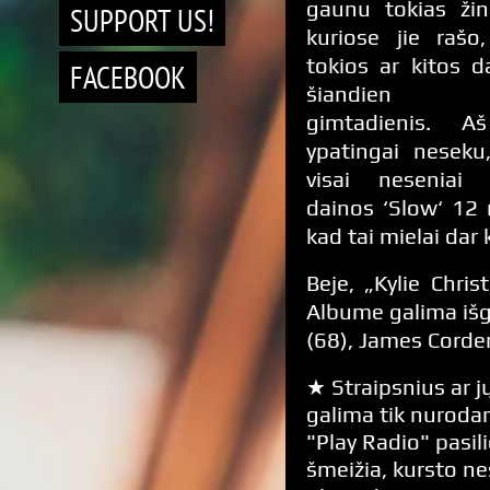
gaunu tokias žin
SUPPORT US!
kuriose jie rašo
tokios ar kitos d
FACEBOOK
šiandien 
gimtadienis. A
ypatingai neseku
visai neseniai
dainos ‘Slow‘ 12 
kad tai mielai dar 
Beje, „Kylie Chri
Albume galima išgir
(68), James Corden
★ Straipsnius ar jų
galima tik nurodan
"Play Radio" pasili
šmeižia, kursto n