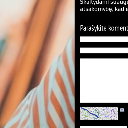
Skaitydami suaugus
atsakomybę, kad 
Parašykite komen