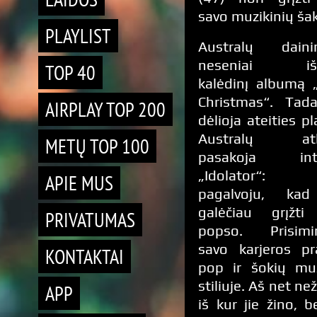
savo muzikinių ša
PLAYLIST
Australų daini
neseniai išl
TOP 40
kalėdinį albumą „
Christmas“. Tad
AIRPLAY TOP 200
dėlioja ateities p
Australų atli
METŲ TOP 100
pasakoja inte
„Idolator“:
APIE MUS
pagalvoju, kad
galėčiau grįžti
PRIVATUMAS
popso. Prisimi
savo karjeros pr
KONTAKTAI
pop ir šokių mu
stiliuje. Aš net ne
APP
iš kur jie žino, b