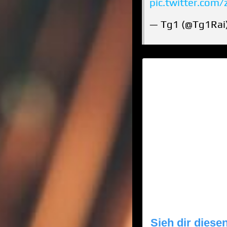
pic.twitter.co
— Tg1 (@Tg1Rai
Sieh dir diese