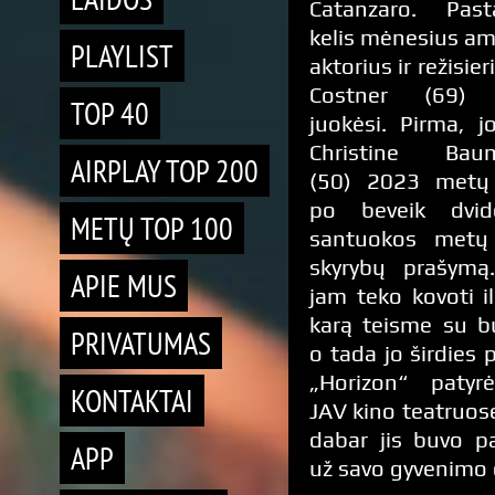
Catanzaro. Past
kelis mėnesius am
PLAYLIST
aktorius ir režisie
Costner (69) 
TOP 40
juokėsi. Pirma, 
Christine Baum
AIRPLAY TOP 200
(50) 2023 metų
po beveik dvide
METŲ TOP 100
santuokos metų
skyrybų prašymą
APIE MUS
jam teko kovoti i
karą teisme su bu
PRIVATUMAS
o tada jo širdies 
„Horizon“ patyr
KONTAKTAI
JAV kino teatruos
dabar jis buvo p
APP
už savo gyvenimo da