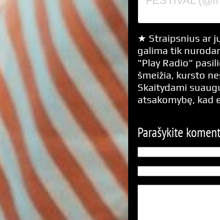
FESTIVAL (@mag
★ Straipsnius ar jų
galima tik nurodan
"Play Radio" pasili
šmeižia, kursto n
Skaitydami suaugus
atsakomybę, kad 
Parašykite komen