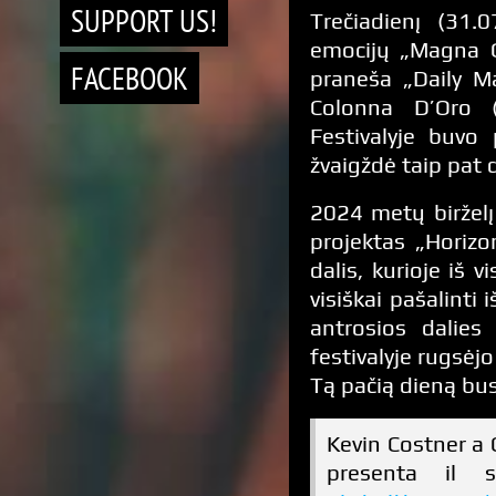
SUPPORT US!
Trečiadienį (31.
emocijų „Magna Gr
FACEBOOK
praneša „Daily Ma
Colonna D’Oro (
Festivalyje buvo 
žvaigždė taip pat 
2024 metų birželį
projektas „Horizo
dalis, kurioje iš 
visiškai pašalinti
antrosios dalies
festivalyje rugsėj
Tą pačią dieną bus
Kevin Costner a 
presenta il 