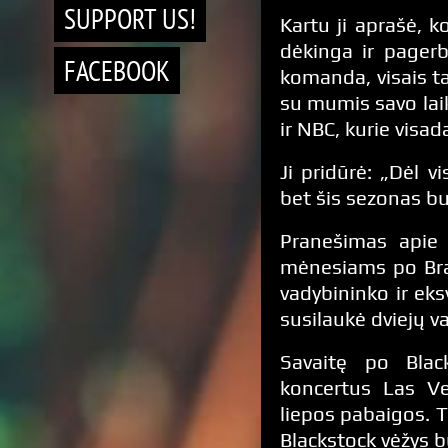
SUPPORT US!
Kartu ji aprašė, 
dėkinga ir pagerb
FACEBOOK
komanda, visais ta
su mumis savo laik
ir NBC, kurie visad
Ji pridūrė: „Dėl 
bet šis sezonas bu
Pranešimas apie 
mėnesiams po Bra
vadybininko ir eks
susilaukė dviejų v
Savaitę po Black
koncertus Las Ve
liepos pabaigos. 
Blackstock vėžys 