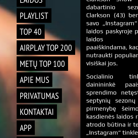
dabartinio sez
PLAYLIST
Clarkson (43) be
savo „Instagram“ i
TOP 40
laidos paskyroje 
laidos nut
AIRPLAY TOP 200
paaiškindama, ka
nutraukti populiar
METŲ TOP 100
visiškai jos.
Socialinio ti
APIE MUS
dainininkė paa
sprendimo netęs
PRIVATUMAS
septynių sezonų 
pirmenybę šeim
KONTAKTAI
kasdienės laidos r
atrodo būtina ir t
APP
„Instagram“ tinkle