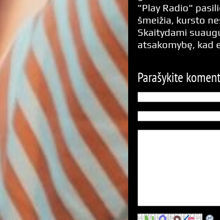
"Play Radio" pasili
šmeižia, kursto n
Skaitydami suaugus
atsakomybę, kad 
Parašykite komen