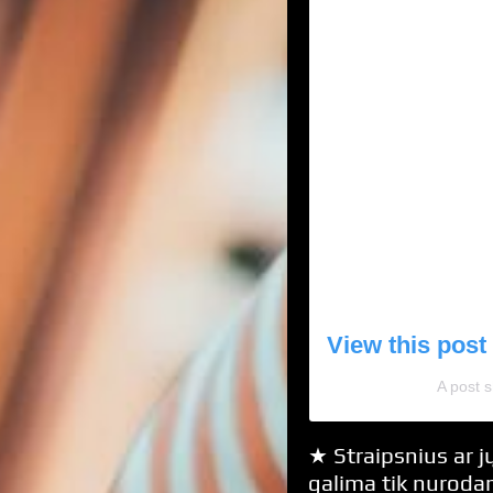
View this post
A post s
★ Straipsnius ar jų
galima tik nurodan