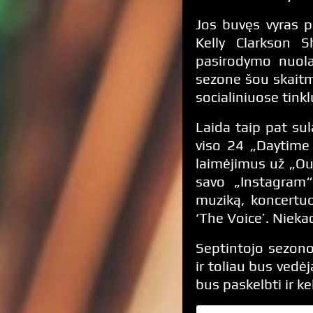
Jos buvęs vyras p
Kelly Clarkson 
pasirodymo nuola
sezone šou skaitm
socialiniuose tink
Laida taip pat sul
viso 24 „Daytime 
laimėjimus už „Ou
savo „Instagram“ 
muziką, koncertuo
‘The Voice’. Niekad
Septintojo sezono
ir toliau bus vedė
bus paskelbti ir ke