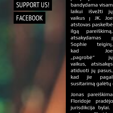
SUPPORT US!
bandydama visam
laikui išvežti jų
FACEBOOK
vaikus į JK. Joe
atstovas paskelbė
ilgą pareiškimą,
atsakydamas į
Sophie teiginį,
kad Joe
„pagrobė“ jų
vaikus, atsisakęs
atiduoti jų pasus,
kad jie pagal
susitarimą galėtų g
Jonas pareiškim
Floridoje pradė
jurisdikcija byla