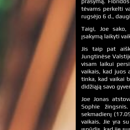
prašymą. Floridos
tėvams perkelti v
rugsėjo 6 d., daugi
Taigi, Joe sako, 
įsakymą laikyti vaik
Jis taip pat ai
Jungtinėse Valstijo
visam laikui pers
vaikais, kad juos 
tinka, kad vaikai 
didžiąją savo gyven
Joe Jonas atstov
Sophie žingsnis.
sekmadienį (17.09
vaikais. Jie yra s
įspūdis, kad jie s