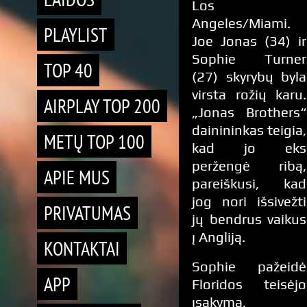
Los
Angeles/Miami.
PLAYLIST
Joe Jonas (34) ir
Sophie Turner
TOP 40
(27) skyrybų byla
virsta rožių karu.
AIRPLAY TOP 200
„Jonas Brothers“
dainininkas teigia,
METŲ TOP 100
kad jo eks
peržengė ribą,
APIE MUS
pareiškusi, kad
jog nori išsivežti
PRIVATUMAS
jų bendrus vaikus
į Angliją.
KONTAKTAI
Sophie pažeidė
APP
Floridos teisėjo
įsakymą,