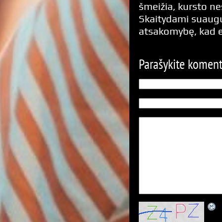
šmeižia, kursto n
Skaitydami suaugus
atsakomybę, kad 
Parašykite komen