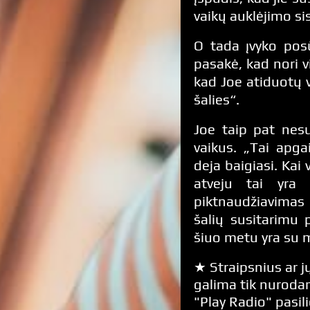
vaikų auklėjimo s
O tada įvyko pos
pasakė, kad nori vi
kad Joe atiduotų v
šalies“.
Joe taip pat nesu
vaikus. „Tai apga
deja baigiasi. Kai
atveju tai yra 
piktnaudžiavimas 
šalių susitarimu 
šiuo metu yra su
★ Straipsnius ar jų
galima tik nurodan
"Play Radio" pasili