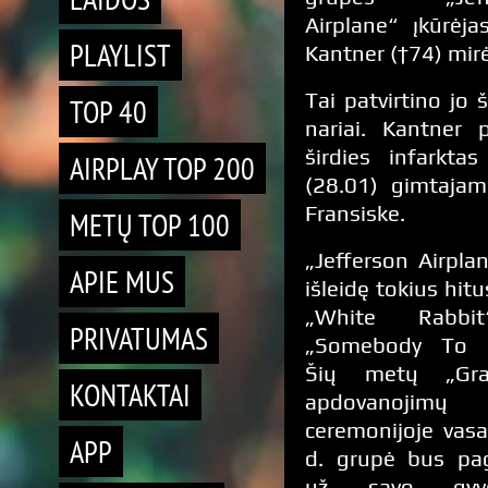
Airplane“ įkūrėja
PLAYLIST
Kantner (†74) mirė
Tai patvirtino jo 
TOP 40
nariai. Kantner p
širdies infarktas
AIRPLAY TOP 200
(28.01) gimtaja
Fransiske.
METŲ TOP 100
„Jefferson Airplan
APIE MUS
išleidę tokius hitu
„White Rabbi
PRIVATUMAS
„Somebody To L
Šių metų „Gr
KONTAKTAI
apdovanojimų
ceremonijoje vasa
APP
d. grupė bus pa
už savo gyve