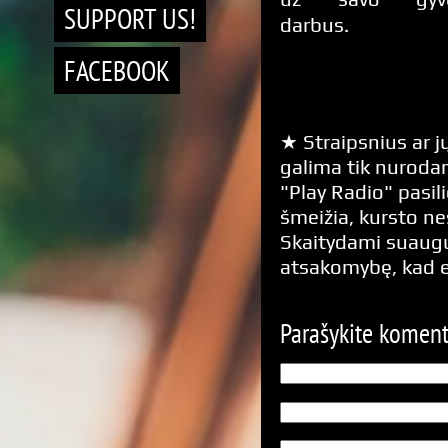
SUPPORT US!
darbus.
FACEBOOK
★ Straipsnius ar jų
galima tik nurodan
"Play Radio" pasili
šmeižia, kursto n
Skaitydami suaugus
atsakomybę, kad 
Parašykite komen