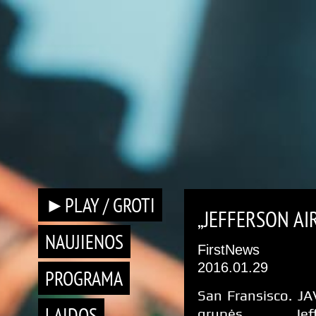
►PLAY / GROTI
„JEFFERSON AI
NAUJIENOS
FirstNews
2016.01.29
PROGRAMA
San Fransisco. JA
LAIDOS
grupės „Jeff