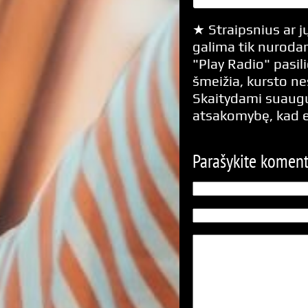
★ Straipsnius ar jų
galima tik nurodan
"Play Radio" pasili
šmeižia, kursto n
Skaitydami suaugus
atsakomybę, kad 
Parašykite komen