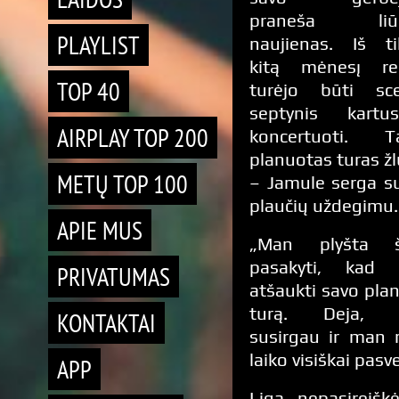
praneša liū
PLAYLIST
naujienas. Iš ti
kitą mėnesį rep
TOP 40
turėjo būti sce
septynis kartu
AIRPLAY TOP 200
koncertuoti. Ta
planuotas turas ž
METŲ TOP 100
– Jamule serga s
plaučių uždegimu.
APIE MUS
„Man plyšta ši
pasakyti, kad t
PRIVATUMAS
atšaukti savo pla
turą. Deja, l
KONTAKTAI
susirgau ir man r
laiko visiškai pasv
APP
Liga nepasireišk