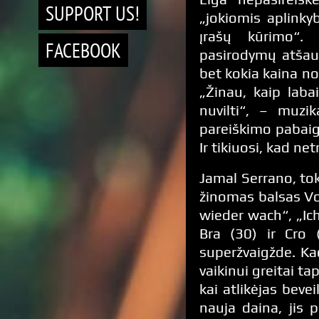
SUPPORT US!
„jokiomis aplinky
įrašų kūrimo“. 
FACEBOOK
pasirodymų atšauk
bet kokia kaina nor
„Žinau, kaip laba
nuvilti“, – muzi
pareiškimo pabaigo
Ir tikiuosi, kad ne
Jamal Serrano, tok
žinomas balsas Vok
wieder wach“, „Ic
Bra (30) ir Cro 
superžvaigžde. Ka
vaikinui greitai t
kai atlikėjas bev
nauja daina, jis 