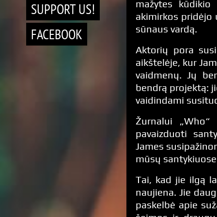
mažytes kūdikio 
SUPPORT US!
akimirkos pridėjo 
sūnaus vardą.
FACEBOOK
Aktorių pora sus
aikštelėje, kur Jam
vaidmenų. Jų ben
bendrą projektą: j
vaidindami susitu
Žurnalui „Who“ 
pavaizduoti sant
James susipažinom
mūsų santykiuose: 
Tai, kad jie ilgą
naujiena. Jie daug
paskelbė apie suž