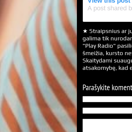
View this post
A post shared b
★ Straipsnius ar jų
galima tik nurodan
"Play Radio" pasili
šmeižia, kursto n
Skaitydami suaugus
atsakomybę, kad 
Parašykite komen