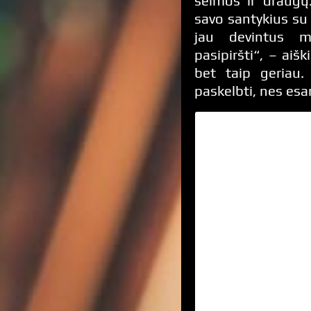
šeimos ir draugų.
savo santykius su
jau devintus m
pasipiršti“, – aiš
bet taip geriau.
paskelbti, nes esa