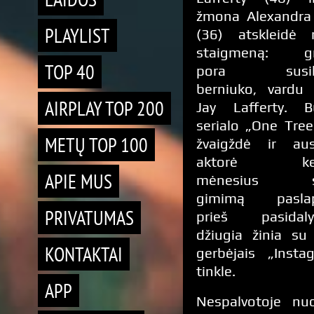
žmona Alexandra
PLAYLIST
(36) atskleidė 
staigmeną: gr
TOP 40
pora susil
berniuko, vardu 
AIRPLAY TOP 200
Jay Lafferty. B
serialo „One Tree 
METŲ TOP 100
žvaigždė ir aus
aktorė ket
APIE MUS
mėnesius s
gimimą paslapt
PRIVATUMAS
prieš pasidaly
džiugia žinia su
KONTAKTAI
gerbėjais „Insta
tinkle.
APP
Nespalvotoje nuo