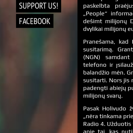
SUPPORT US!
paskelbta praėju
„People“ informa
FACEBOOK
dešimt milijonų D
dvylikai milijonų e
Pranešama, kad 
susitarimą. Gra
(NGN) samdant p
telefono ir įsil
balandžio mėn. Gra
susitarti. Nors jis
padengti abiejų pus
milijonų svarų.
Pasak Holivudo žv
„nėra tinkama prie
Radio 4. Užduotis yr
apie tai, kas nuti