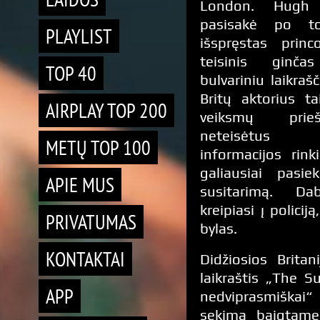
London. Hugh 
pasisakė po t
PLAYLIST
išspręstas prin
teisinis ginč
TOP 40
bulvariniu laikraš
Britų aktorius t
AIRPLAY TOP 200
veiksmų prie
neteisėtus 
METŲ TOP 100
informacijos rin
galiausiai pasie
APIE MUS
susitarimą. Da
kreipiasi į policiją
PRIVATUMAS
bylas.
KONTAKTAI
Didžiosios Britani
laikraštis „The Su
APP
nedviprasmiškai“ 
sekimą baigtame