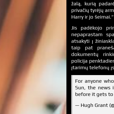
žalą, kurią padar
privačių tyrėjų arm
Harry ir jo šeimai.“
Jis padėkojo pri
nepaprastam spau
atsakyti į žiniask
taip pat prane
dokumentų rinkin
policija penktadie
įtarimų telefonų į
For anyone who 
Sun, the news i
before it gets to
— Hugh Grant (