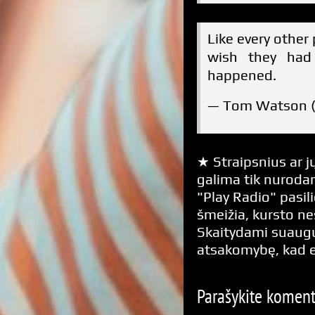
Like every othe
wish they had
happened.
— Tom Watson 
★ Straipsnius ar jų
galima tik nurodan
"Play Radio" pasili
šmeižia, kursto n
Skaitydami suaugus
atsakomybę, kad 
Parašykite komen