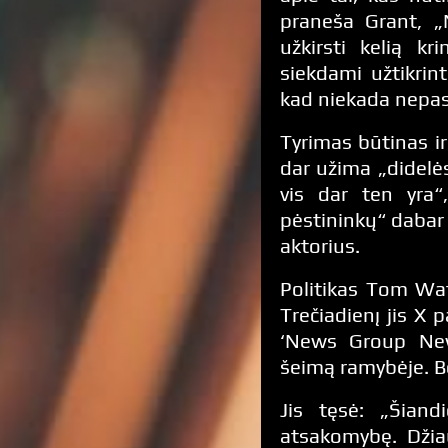
praneša Grant, 
užkirsti kelią kr
siekdami užtikrin
kad niekada nepas
Tyrimas būtinas ir
dar užima „didelės
vis dar ten yra“
pėstininkų“ dabar 
aktorius.
Politikas Tom Wat
Trečiadienį jis X p
‘News Group New
šeimą ramybėje. Bet
Jis tęsė: „Šiand
atsakomybę. Džiau